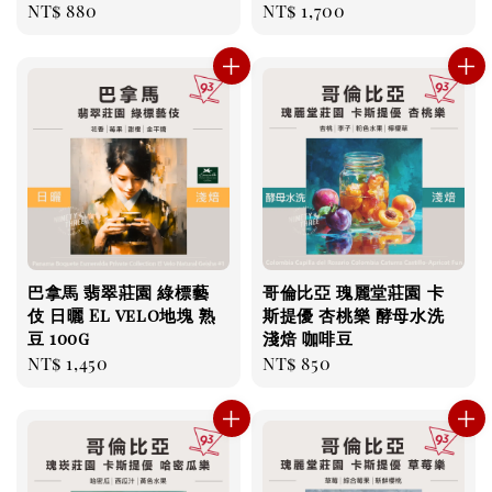
Regular
NT$ 880
Regular
NT$ 1,700
price
price
巴拿馬 翡翠莊園 綠標藝
哥倫比亞 瑰麗堂莊園 卡
伎 日曬 El velo地塊 熟
斯提優 杏桃樂 酵母水洗
豆 100g
淺焙 咖啡豆
Regular
NT$ 1,450
Regular
NT$ 850
price
price