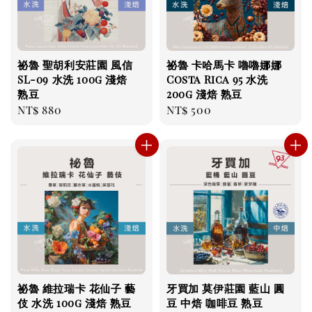
祕魯 聖胡利安莊園 風信
祕魯 卡哈馬卡 嚕嚕娜娜
SL-09 水洗 100g 淺焙
Costa Rica 95 水洗
熟豆
200g 淺焙 熟豆
Regular
NT$ 880
Regular
NT$ 500
price
price
祕魯 維拉瑞卡 花仙子 藝
牙買加 莫伊莊園 藍山 圓
伎 水洗 100g 淺焙 熟豆
豆 中焙 咖啡豆 熟豆