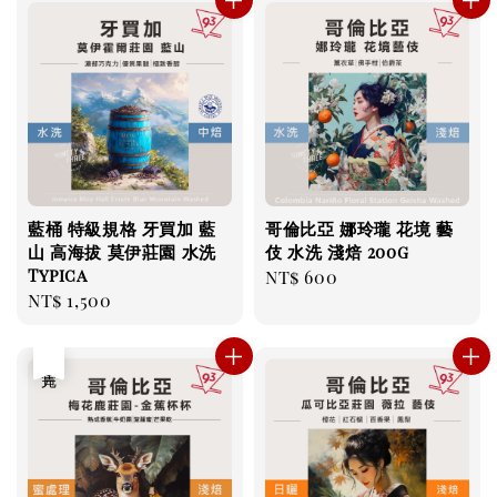
藍桶 特級規格 牙買加 藍
哥倫比亞 娜玲瓏 花境 藝
山 高海拔 莫伊莊園 水洗
伎 水洗 淺焙 200g
Typica
Regular
NT$ 600
Regular
NT$ 1,500
price
price
售完