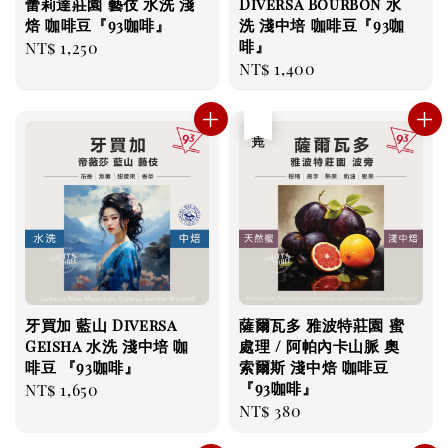
蕾莉達莊園 藝伎 水洗 淺
Diversa Bourbon 水
焙 咖啡豆『93咖啡』
洗 淺中培 咖啡豆『93咖
啡』
Regular
NT$ 1,250
Regular
NT$ 1,400
price
price
售完
牙買加 藍山 Diversa
薩爾瓦多 雅波特莊園 蜜
Geisha 水洗 淺中培 咖
處理 / 阿帕內卡山脈 奧
啡豆 『93咖啡』
索爾斯 淺中焙 咖啡豆
『93咖啡』
Regular
NT$ 1,650
Regular
NT$ 380
price
price