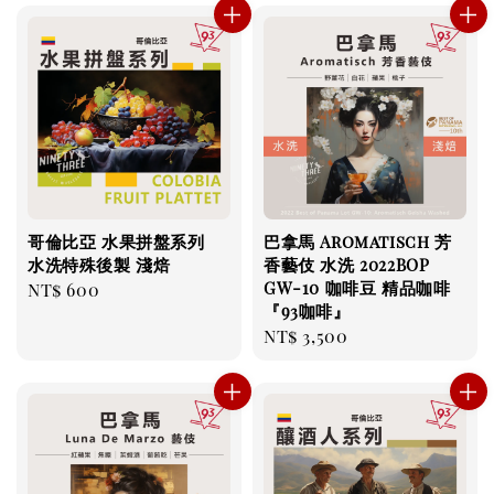
哥倫比亞 水果拼盤系列
巴拿馬 Aromatisch 芳
水洗特殊後製 淺焙
香藝伎 水洗 2022BOP
GW-10 咖啡豆 精品咖啡
Regular
NT$ 600
『93咖啡』
price
Regular
NT$ 3,500
price