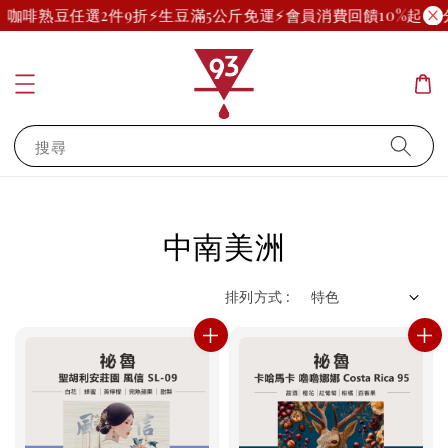
咖啡熟豆任選2件9折
⚡生豆滿5公斤免運⚡
會員消費回饋10%起(部分
搜尋
中南美洲
排列方式 :