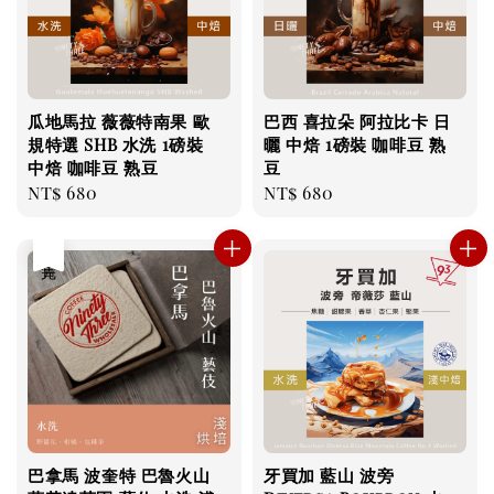
瓜地馬拉 薇薇特南果 歐
巴西 喜拉朵 阿拉比卡 日
規特選 SHB 水洗 1磅裝
曬 中焙 1磅裝 咖啡豆 熟
中焙 咖啡豆 熟豆
豆
Regular
NT$ 680
Regular
NT$ 680
price
price
售完
巴拿馬 波奎特 巴魯火山
牙買加 藍山 波旁