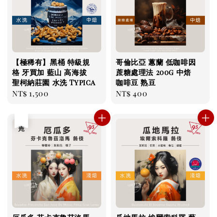
【極稀有】黑桶 特級規
哥倫比亞 蕙蘭 低咖啡因
格 牙買加 藍山 高海拔
蔗糖處理法 200g 中焙
聖柯納莊園 水洗 Typica
咖啡豆 熟豆
Regular
NT$ 1,500
Regular
NT$ 400
price
price
售完