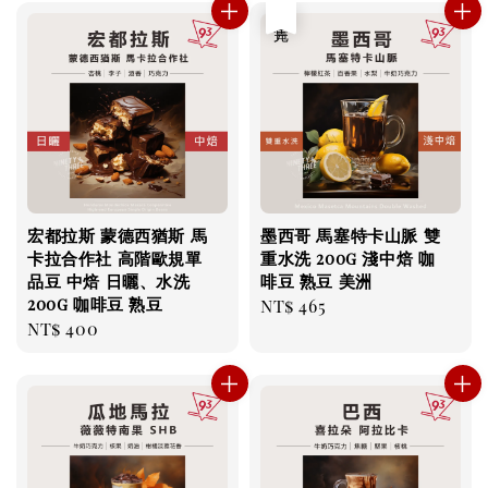
售完
宏都拉斯 蒙德西猶斯 馬
墨西哥 馬塞特卡山脈 雙
卡拉合作社 高階歐規單
重水洗 200g 淺中焙 咖
品豆 中焙 日曬、水洗
啡豆 熟豆 美洲
200g 咖啡豆 熟豆
Regular
NT$ 465
Regular
NT$ 400
price
price