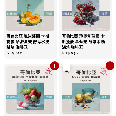
哥倫比亞 瑰崁莊園 卡斯
哥倫比亞 瑰麗堂莊園 卡
提優 哈密瓜樂 酵母水洗
斯提優 草莓樂 酵母水洗
淺焙 咖啡豆
淺焙 咖啡豆
Regular
NT$ 850
Regular
NT$ 850
price
price
售完