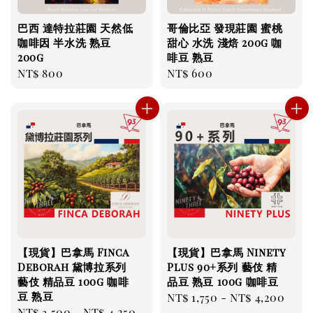
巴西 達特拉莊園 天然低
哥倫比亞 發現莊園 蜜桃
咖啡因 半水洗 熟豆
甜心 水洗 淺焙 200g 咖
200g
啡豆 熟豆
Regular
NT$ 800
Regular
NT$ 600
price
price
【現貨】巴拿馬 Finca
【現貨】巴拿馬 Ninety
Deborah 黛博拉系列
Plus 90+系列 藝伎 精
藝伎 精品豆 100g 咖啡
品豆 熟豆 100g 咖啡豆
豆 熟豆
Regular
NT$ 1,750
-
NT$ 4,200
Regular
NT$ 3,500
-
NT$ 4,250