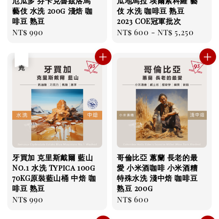
厄瓜多 芬卡克魯茲洛馬
瓜地馬拉 埃爾索科羅 藝
藝伎 水洗 200g 淺焙 咖
伎 水洗 咖啡豆 熟豆
啡豆 熟豆
2023 COE冠軍批次
Regular
NT$ 990
Regular
NT$ 600
-
NT$ 5,250
price
price
售完
牙買加 克里斯戴爾 藍山
哥倫比亞 蕙蘭 長老的最
No.1 水洗 Typica 100g
愛 小米酒咖啡 小米酒糟
70KG原裝藍山桶 中焙 咖
特殊水洗 淺中焙 咖啡豆
啡豆 熟豆
熟豆 200g
Regular
NT$ 990
Regular
NT$ 600
price
price