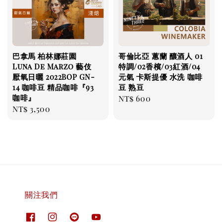
巴拿馬 柏林娜莊園
哥倫比亞 蕙蘭 釀酒人 01
Luna De Marzo 藝伎
特調/02香檳/03紅酒/04
厭氧日曬 2022BOP GN-
元氣 卡斯提優 水洗 咖啡
14 咖啡豆 精品咖啡『93
豆 熟豆
咖啡』
Regular
NT$ 600
Regular
NT$ 3,500
price
price
關注我們