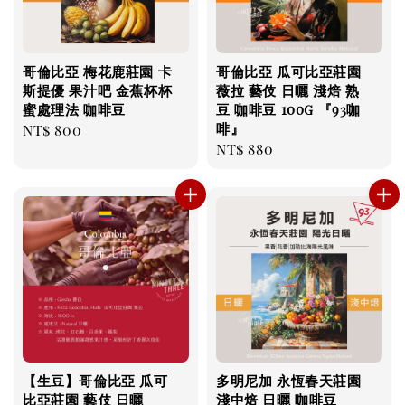
哥倫比亞 梅花鹿莊園 卡
哥倫比亞 瓜可比亞莊園
斯提優 果汁吧 金蕉杯杯
薇拉 藝伎 日曬 淺焙 熟
蜜處理法 咖啡豆
豆 咖啡豆 100g 『93咖
啡』
Regular
NT$ 800
Regular
NT$ 880
price
price
【生豆】哥倫比亞 瓜可
多明尼加 永恆春天莊園
比亞莊園 藝伎 日曬
淺中焙 日曬 咖啡豆