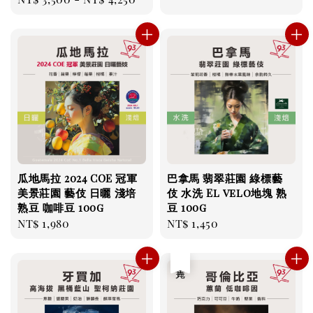
price
price
瓜地馬拉 2024 COE 冠軍
巴拿馬 翡翠莊園 綠標藝
美景莊園 藝伎 日曬 淺培
伎 水洗 El velo地塊 熟
熟豆 咖啡豆 100g
豆 100g
Regular
NT$ 1,980
Regular
NT$ 1,450
price
price
售完