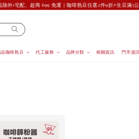
除外)
宅配、超商 699 免運｜咖啡熟豆任選2件9折
⚡生豆滿5公
精品咖啡熟豆
代工服務
品牌分類
相關資訊
門市資