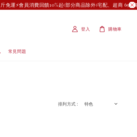
斤免運⚡
會員消費回饋10%起(部分商品除外)
宅配、超商 699
登入
購物車
訊
常見問題
排列方式 :