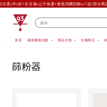
豆任選2件9折
⚡生豆滿5公斤免運⚡
會員消費回饋10%起(部分商品
搜尋
首頁
最新優惠活動
商品分類
生咖啡豆
篩粉器