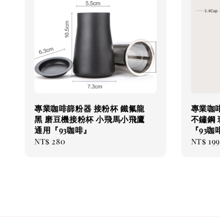
專業咖啡篩粉器 接粉杯 鐵氟龍
專業咖
黑 磨豆機接粉杯 小飛馬小飛鷹
不鏽鋼
通用『93咖啡』
『93咖
Regular
NT$ 280
Regul
NT$ 199
price
price