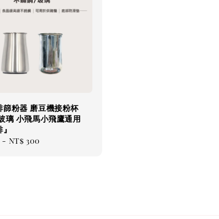
啡篩粉器 磨豆機接粉杯
 玻璃 小飛馬小飛鷹通用
啡』
ar
-
NT$ 300