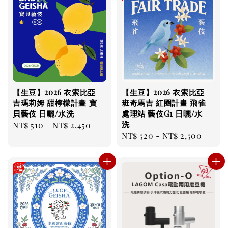
【生豆】2026 衣索比亞
【生豆】2026 衣索比亞
吉瑪莉姆 甜檸檬計畫 寶
班奇馬吉 紅圈計畫 飛雀
貝藝伎 日曬/水洗
處理站 藝伎G1 日曬/水
洗
Regular
NT$ 510
-
NT$ 2,450
Regular
NT$ 520
-
NT$ 2,500
price
price