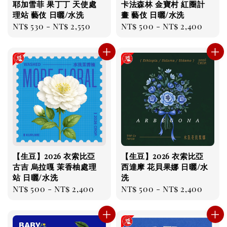
耶加雪菲 果丁丁 天使處
卡法森林 金寶村 紅圈計
理站 藝伎 日曬/水洗
畫 藝伎 日曬/水洗
Regular
NT$ 530
-
NT$ 2,550
Regular
NT$ 500
-
NT$ 2,400
price
price
【生豆】2026 衣索比亞
【生豆】2026 衣索比亞
古吉 烏拉嘎 茉香柚處理
西達摩 花貝果娜 日曬/水
站 日曬/水洗
洗
Regular
NT$ 500
-
NT$ 2,400
Regular
NT$ 500
-
NT$ 2,400
price
price