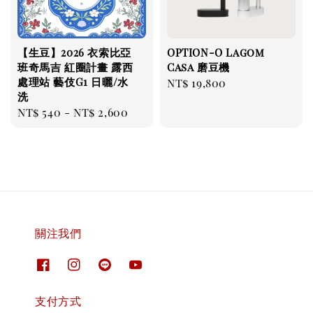
【生豆】2026 衣索比亞
OPTION-O Lagom
班奇馬吉 紅圈計畫 露西
Casa 磨豆機
處理站 藝伎G1 日曬/水
Regular
NT$ 19,800
洗
price
Regular
NT$ 540
-
NT$ 2,600
price
關注我們
支付方式