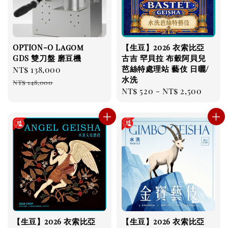
OPTION-O Lagom
【生豆】2026 衣索比亞
GDS 雙刀盤 磨豆機
古吉 罕貝拉 布穀阿貝兒
芭絲特處理站 藝伎 日曬/
Sale
NT$ 138,000
Regular
水洗
price
price
NT$ 148,000
Regular
NT$ 520
-
NT$ 2,500
price
【生豆】2026 衣索比亞
【生豆】2026 衣索比亞