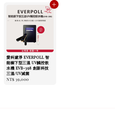
愛科濾淨 EVERPOLL 智
能櫥下型三溫 UV觸控飲
水機 EVB-398 創新科技
三溫/UV滅菌
Regular
NT$ 39,000
price