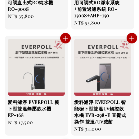
可調直出式RO純水機
⽤可調式RO淨⽔系統
RO-900S
+前置過濾系統 RO-
1500S+AHP-150
Regular
NT$ 35,800
Regular
NT$ 55,800
price
price
愛科濾淨 EVERPOLL 櫥
愛科濾淨 EVERPOLL 智
下型雙溫無壓飲水機
能櫥下型雙溫UV觸控飲
EP-168
水機 EVB-298-E 直覺式
操作 雙溫/UV滅菌
Regular
NT$ 17,500
Regular
NT$ 34,000
price
price