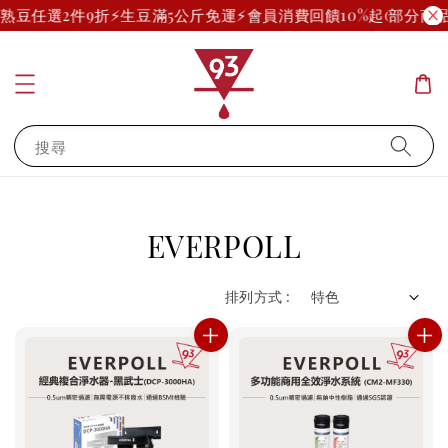
啡熟豆任選2件9折
⚡生豆滿5公斤免運⚡
會員消費回饋10%起(部分商品
搜尋
EVERPOLL
排列方式 :