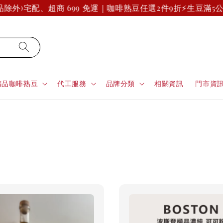
除外)
宅配、超商 699 免運｜咖啡熟豆任選2件9折
⚡生豆滿5公
精品咖啡熟豆
代工服務
品牌分類
相關資訊
門市資