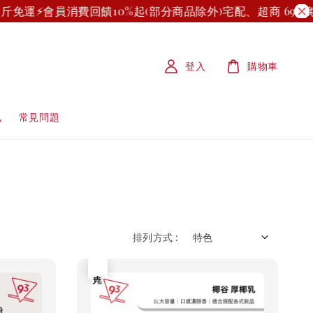
斤免運⚡
會員消費回饋10%起(部分商品除外)
宅配、超商 699 
登入
購物車
訊
常見問題
排列方式 :
售完