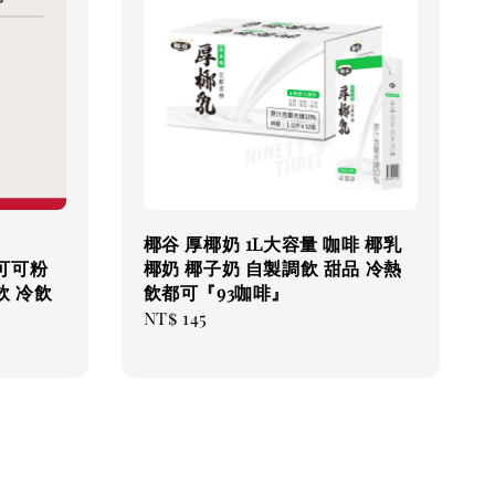
椰谷 厚椰奶 1L大容量 咖啡 椰乳
 可可粉
椰奶 椰子奶 自製調飲 甜品 冷熱
飲 冷飲
飲都可『93咖啡』
Regular
NT$ 145
price