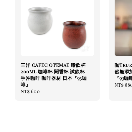
三洋 CAFEC OTEMAE 嗜飲杯
咖Tru
200ml 咖啡杯 聞香杯 試飲杯
然無添加
手沖咖啡 咖啡器材 日本『93咖
『93咖
啡』
Regul
NT$ 88
Regular
NT$ 600
price
price