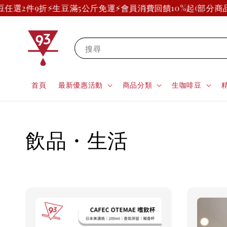
豆任選2件9折
⚡生豆滿5公斤免運⚡
會員消費回饋10%起(部分商品
搜尋
首頁
最新優惠活動
商品分類
生咖啡豆
飲品・生活