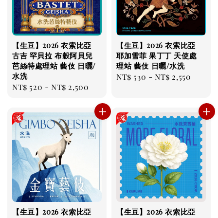
【生豆】2026 衣索比亞
【生豆】2026 衣索比亞
古吉 罕貝拉 布穀阿貝兒
耶加雪菲 果丁丁 天使處
芭絲特處理站 藝伎 日曬/
理站 藝伎 日曬/水洗
水洗
Regular
NT$ 530
-
NT$ 2,550
Regular
NT$ 520
-
NT$ 2,500
price
price
【生豆】2026 衣索比亞
【生豆】2026 衣索比亞