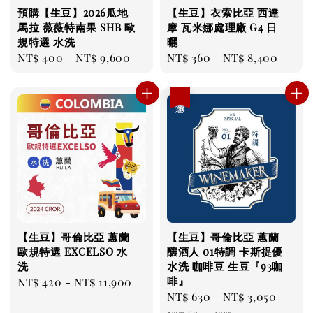
預購【生豆】2026瓜地
【生豆】衣索比亞 西達
馬拉 薇薇特南果 SHB 歐
摩 瓦米娜處理廠 G4 日
規特選 水洗
曬
Regular
NT$ 400
-
NT$ 9,600
Regular
NT$ 360
-
NT$ 8,400
price
price
優惠
【生豆】哥倫比亞 蕙蘭
【生豆】哥倫比亞 蕙蘭
歐規特選 EXCELSO 水
釀酒人 01特調 卡斯提優
洗
水洗 咖啡豆 生豆『93咖
啡』
Regular
NT$ 420
-
NT$ 11,900
Sale
NT$ 630
-
NT$ 3,050
Regu
price