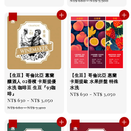
price
pric
NT$ 680
-
NT$ 3,300
優惠
【生豆】哥倫比亞 蕙蘭
【生豆】哥倫比亞 惠蘭
釀酒人 02香檳 卡斯提優
卡斯提歐 水果拼盤 特殊
水洗 咖啡豆 生豆『93咖
水洗
啡』
Regular
NT$ 630
-
NT$ 3,050
Sale
NT$ 630
-
NT$ 3,050
Regular
price
price
price
NT$ 680
-
NT$ 3,400
優惠
優惠