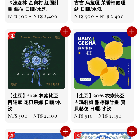
卡法森林 金寶村 紅圈計
古吉 烏拉嘎 茉香柚處理
畫 藝伎 日曬/水洗
站 日曬/水洗
Regular
NT$ 500
-
NT$ 2,400
Regular
NT$ 500
-
NT$ 2,400
price
price
【生豆】2026 衣索比亞
【生豆】2026 衣索比亞
西達摩 花貝果娜 日曬/水
吉瑪莉姆 甜檸檬計畫 寶
洗
貝藝伎 日曬/水洗
Regular
NT$ 500
-
NT$ 2,400
Regular
NT$ 510
-
NT$ 2,450
price
price