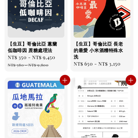
【生豆】哥倫比亞 蕙蘭
【生豆】哥倫比亞 長老
低咖啡因 蔗糖處理法
的最愛 小米酒糟特殊水
洗
Sale
NT$ 350
-
NT$ 9,450
Regular
Regular
NT$ 650
-
NT$ 3,150
price
price
NT$ 380
-
NT$ 9,800
price
售完