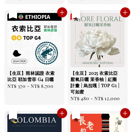
price
price
售完
售完
【生豆】雨林認證 衣索
【生豆】2025 衣索比亞
比亞 耶加雪菲 G4 日曬
厭氧日曬 茉香柚 | 紅圈
計畫 | 烏拉嘎 | TOP G1 |
Regular
NT$ 370
-
NT$ 8,700
可如蜜
price
Regular
NT$ 480
-
NT$ 12,000
price
優惠
售完
售完