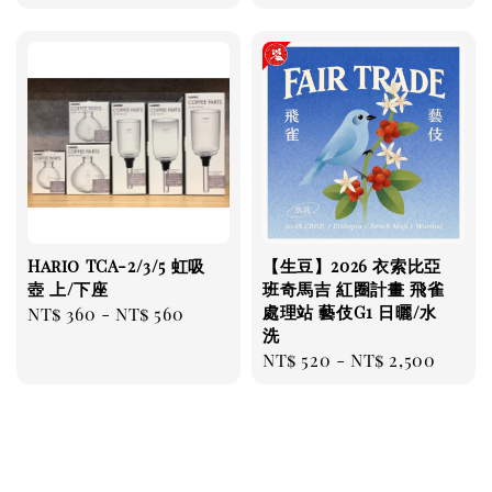
price
Hario TCA-2/3/5 虹吸
【生豆】2026 衣索比亞
壺 上/下座
班奇馬吉 紅圈計畫 飛雀
處理站 藝伎G1 日曬/水
Regular
NT$ 360
-
NT$ 560
洗
price
Regular
NT$ 520
-
NT$ 2,500
price