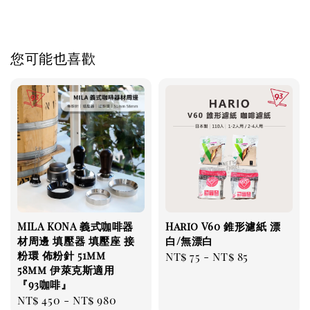
您可能也喜歡
MILA KONA 義式咖啡器
Hario V60 錐形濾紙 漂
材周邊 填壓器 填壓座 接
白/無漂白
粉環 佈粉針 51mm
Regular
NT$ 75
-
NT$ 85
58mm 伊萊克斯適用
price
『93咖啡』
Regular
NT$ 450
-
NT$ 980