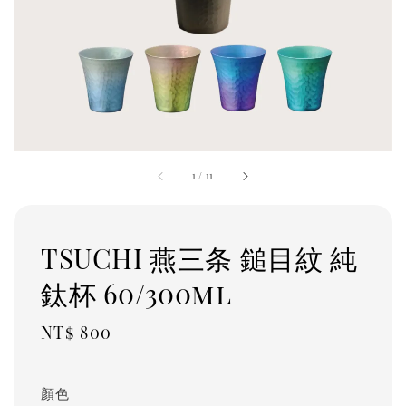
1
/
11
TSUCHI 燕三条 鎚目紋 純
鈦杯 60/300ml
Regular
NT$ 800
price
顏色