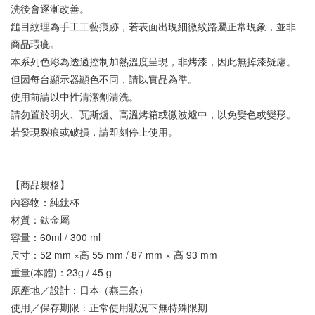
洗後會逐漸改善。
鎚目紋理為手工工藝痕跡，若表面出現細微紋路屬正常現象，並非
商品瑕疵。
本系列色彩為透過控制加熱溫度呈現，非烤漆，因此無掉漆疑慮。
但因每台顯示器顯色不同，請以實品為準。
使用前請以中性清潔劑清洗。
請勿置於明火、瓦斯爐、高溫烤箱或微波爐中，以免變色或變形。
若發現裂痕或破損，請即刻停止使用。
【商品規格】
內容物：純鈦杯
材質：鈦金屬
容量：60ml / 300 ml
尺寸：52 mm ×高 55 mm / 87 mm × 高 93 mm
重量(本體)：23g / 45 g
原產地／設計：日本（燕三条）
使用／保存期限：正常使用狀況下無特殊限期