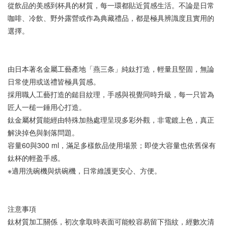
從飲品的美感到杯具的材質，每一環都貼近質感生活。不論是日常
咖啡、冷飲、野外露營或作為典藏禮品，都是極具辨識度且實用的
選擇。
由日本著名金屬工藝產地「燕三条」純鈦打造，輕量且堅固，無論
日常使用或送禮皆極具質感。
採用職人工藝打造的鎚目紋理，手感與視覺同時升級，每一只皆為
匠人一槌一錘用心打造。
鈦金屬材質能經由特殊加熱處理呈現多彩外觀，非電鍍上色，真正
解決掉色與剝落問題。
容量60與300 ml，滿足多樣飲品使用場景；即使大容量也依舊保有
鈦杯的輕盈手感。
※適用洗碗機與烘碗機，日常維護更安心、方便。
注意事項
鈦材質加工關係，初次拿取時表面可能較容易留下指紋，經數次清