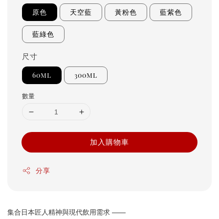
原色
天空藍
黃粉色
藍紫色
藍綠色
尺寸
60ml
300ml
數量
加入購物車
分享
集合日本匠人精神與現代飲用需求 ——