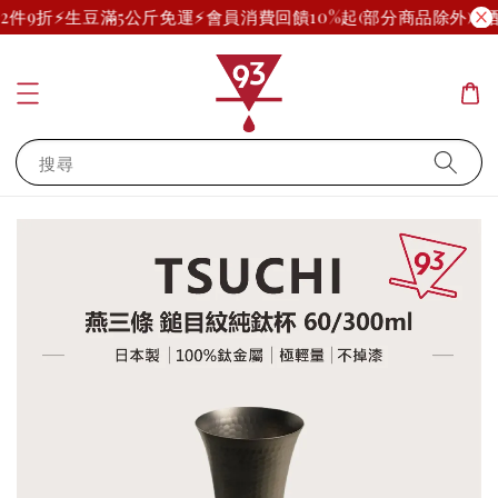
2件9折
⚡生豆滿5公斤免運⚡
會員消費回饋10%起(部分商品除外)
宅配
搜尋