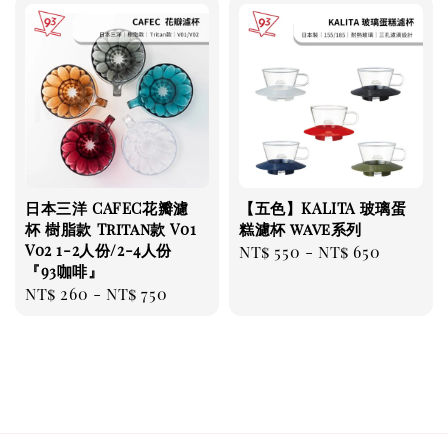
日本三洋 CAFEC花瓣濾
【五色】KALITA 玻璃蛋
杯 樹脂款 Tritan款 V01
糕濾杯 wave系列
V02 1-2人份/2-4人份
Regular
NT$ 550
-
NT$ 650
『93咖啡』
price
Regular
NT$ 260
-
NT$ 750
price