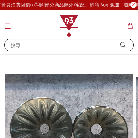
會員消費回饋10%起(部分商品除外)
宅配、超商 699 免運｜咖啡熟
搜尋