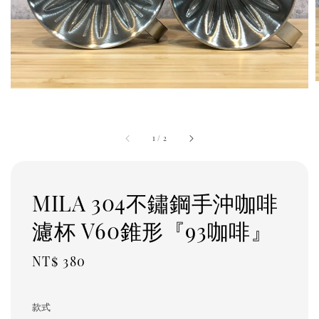
1
/
2
MILA 304不鏽鋼手沖咖啡
濾杯 V60錐形『93咖啡』
Regular
NT$ 380
price
款式