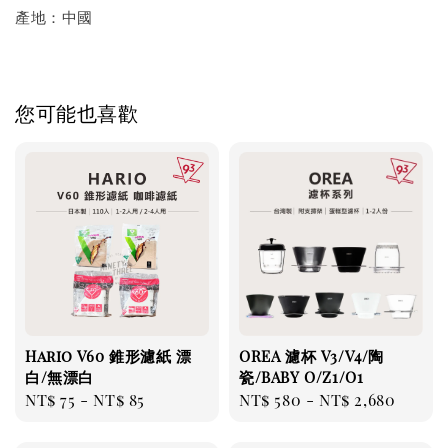
產地：中國
您可能也喜歡
Hario V60 錐形濾紙 漂
OREA 濾杯 V3/V4/陶
白/無漂白
瓷/BABY O/Z1/O1
Regular
NT$ 75
-
NT$ 85
Regular
NT$ 580
-
NT$ 2,680
price
price