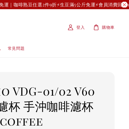
免運｜咖啡熟豆任選2件9折
⚡生豆滿5公斤免運⚡
會員消費回饋10
登入
購物車
訊
常見問題
o VDG-01/02 V60
濾杯 手沖咖啡濾杯
 coffee