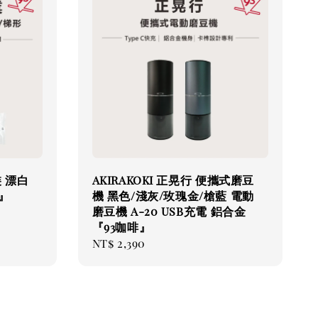
 漂白
AKIRAKOKI 正晃行 便攜式磨豆
啡』
機 黑色/淺灰/玫瑰金/槍藍 電動
磨豆機 A-20 USB充電 鋁合金
『93咖啡』
Regular
NT$ 2,390
price