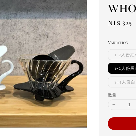
who
Regula
NT$ 325
price
Variation
1-2人份紅色
1-2人份黑色
2-4人份白
數量