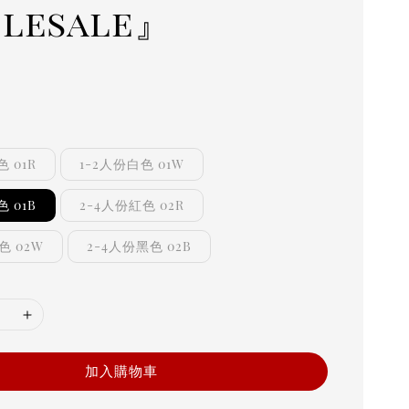
lesale』
r
 01R
1-2人份白色 01W
 01B
2-4人份紅色 02R
色 02W
2-4人份黑色 02B
加入購物車