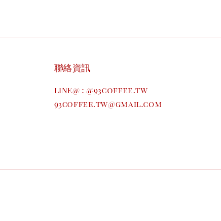
聯絡資訊
LINE@ : @93coffee.tw
93coffee.tw@gmail.com