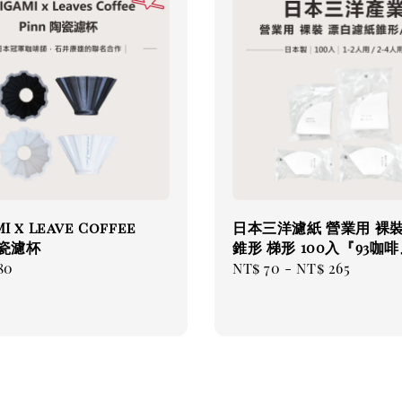
I x Leave Coffee
日本三洋濾紙 營業用 裸裝
陶瓷濾杯
錐形 梯形 100入『93咖
ar
80
Regular
NT$ 70
-
NT$ 265
price