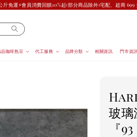
斤免運⚡
會員消費回饋10%起(部分商品除外)
宅配、超商 699 
精品咖啡熟豆
代工服務
品牌分類
相關資訊
門市資
Hari
玻璃
『93