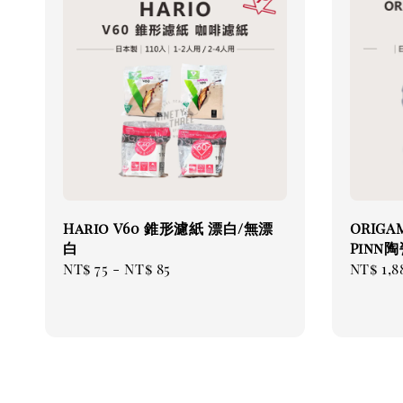
Hario V60 錐形濾紙 漂白/無漂
ORIGAM
白
Pinn
Regular
NT$ 75
-
NT$ 85
Regul
NT$ 1,8
price
price