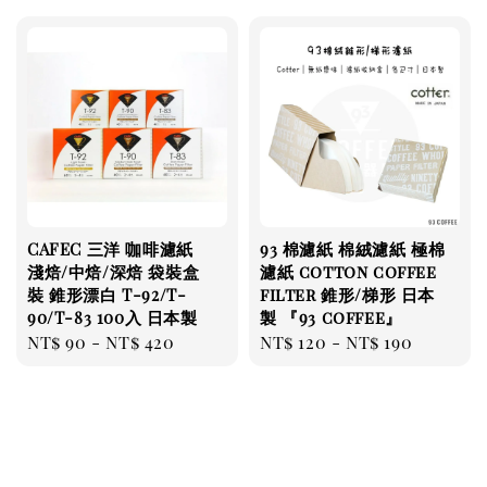
CAFEC 三洋 咖啡濾紙
93 棉濾紙 棉絨濾紙 極棉
淺焙/中焙/深焙 袋裝盒
濾紙 cotton coffee
裝 錐形漂白 T-92/T-
filter 錐形/梯形 日本
90/T-83 100入 日本製
製 『93 coffee』
Regular
NT$ 90
-
NT$ 420
Regular
NT$ 120
-
NT$ 190
price
price