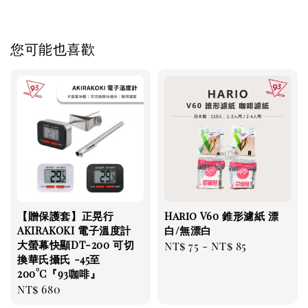
您可能也喜歡
【贈保護套】正晃行
Hario V60 錐形濾紙 漂
AKIRAKOKI 電子溫度計
白/無漂白
大螢幕快顯DT-200 可切
Regular
NT$ 75
-
NT$ 85
換華氏攝氏 -45至
price
200°C『93咖啡』
Regular
NT$ 680
price