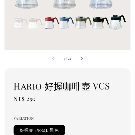
1
/
21
Hario 好握咖啡壺 VCS
Regular
NT$ 250
price
Variation
好握壺 450ml 黑色