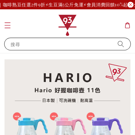
運｜咖啡熟豆任選2件9折
⚡生豆滿5公斤免運⚡
會員消費回饋10%起(部
搜尋