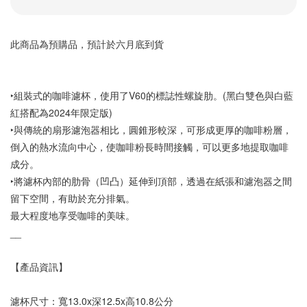
此商品為預購品，預計於六月底到貨
‣組裝式的咖啡濾杯，使用了V60的標誌性螺旋肋。(黑白雙色與白藍
紅搭配為2024年限定版)
‣與傳統的扇形濾泡器相比，圓錐形較深，可形成更厚的咖啡粉層，
倒入的熱水流向中心，使咖啡粉長時間接觸，可以更多地提取咖啡
成分。
‣將濾杯內部的肋骨（凹凸）延伸到頂部，透過在紙張和濾泡器之間
留下空間，有助於充分排氣。
最大程度地享受咖啡的美味。
__
【產品資訊】
濾杯尺寸：寬13.0x深12.5x高10.8公分