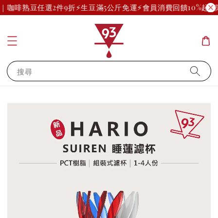
運｜咖啡熟豆任選2件9折
⚡生豆滿5公斤免運⚡
會員消費回饋10%起(部
搜尋