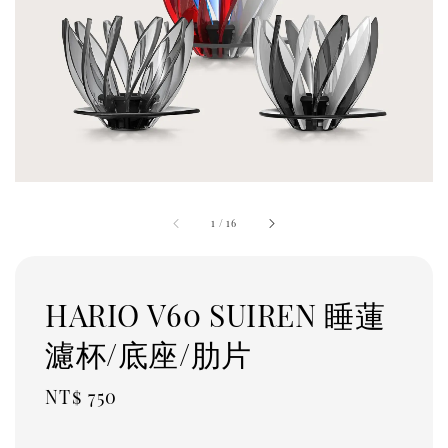
1
/
16
HARIO V60 SUIREN 睡蓮
濾杯/底座/肋片
Regular
NT$ 750
price