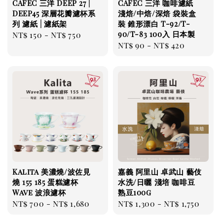
CAFEC 三洋 DEEP 27 |
CAFEC 三洋 咖啡濾紙
DEEP45 深層花瓣濾杯系
淺焙/中焙/深焙 袋裝盒
列 濾紙 | 濾紙架
裝 錐形漂白 T-92/T-
90/T-83 100入 日本製
Regular
NT$ 150
-
NT$ 750
Regular
NT$ 90
-
NT$ 420
price
price
Kalita 美濃燒/波佐見
嘉義 阿里山 卓武山 藝伎
燒 155 185 蛋糕濾杯
水洗/日曬 淺培 咖啡豆
Wave 波浪濾杯
熟豆100g
Regular
NT$ 700
-
NT$ 1,680
Regular
NT$ 1,300
-
NT$ 1,750
price
price