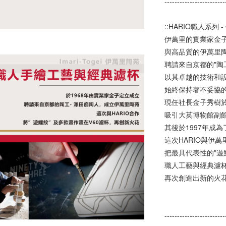
------------------------
::HARIO職人系列 
伊萬里的實業家金
與高品質的伊萬里
聘請來自京都的"陶
以其卓越的技術和
始終保持著不妥協
現任社長金子秀樹於
吸引大英博物館副
其後於1997年成
這次HARIO與伊
把最具代表性的"遊
職人工藝與經典濾
再次創造出新的火
------------------------