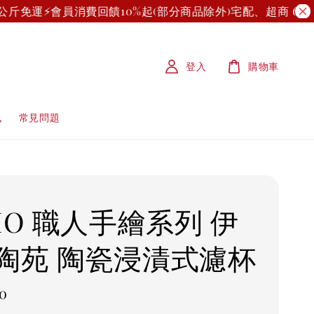
免運⚡
會員消費回饋10%起(部分商品除外)
宅配、超商 699 免
登入
購物車
訊
常見問題
RIO 職人手繪系列 伊
陶苑 陶瓷浸漬式濾杯
r
0