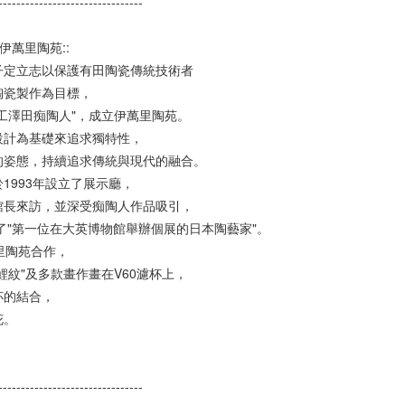
--------------------------------
- 伊萬里陶苑::
子定立志以保護有田陶瓷傳統技術者
陶瓷製作為目標，
工澤田痴陶人"，成立伊萬里陶苑。
設計為基礎來追求獨特性，
的姿態，持續追求傳統與現代的融合。
1993年設立了展示廳，
館長來訪，並深受痴陶人作品吸引，
為了"第一位在大英博物館舉辦個展的日本陶藝家"。
萬里陶苑合作，
鯉紋"及多款畫作畫在V60濾杯上，
杯的結合，
花。
--------------------------------