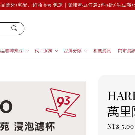
外)
宅配、超商 699 免運｜咖啡熟豆任選2件9折
⚡生豆滿5公斤
精品咖啡熟豆
代工服務
品牌分類
相關資訊
門市資
HA
萬里
Regula
NT$ 5,00