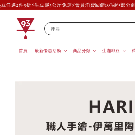
選2件9折
⚡生豆滿5公斤免運⚡
會員消費回饋10%起(部分商品除
搜尋
首頁
最新優惠活動
商品分類
生咖啡豆