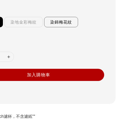
染地金彩梅紋
染錦梅花紋
加入購物車
tch濾杯，不含濾紙**