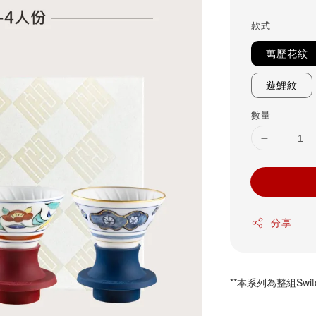
price
款式
萬歷花紋
遊鯉紋
數量
分享
**本系列為整組Swi