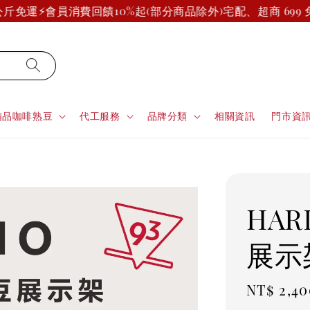
免運⚡
會員消費回饋10%起(部分商品除外)
宅配、超商 699 
精品咖啡熟豆
代工服務
品牌分類
相關資訊
門市資
HAR
展示
Regula
NT$ 2,40