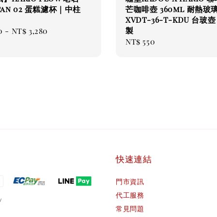
itan 02 蛋糕濾杯｜中柱
芒咖啡壺 360ml 耐熱玻
XVDT-36-T-KDU 台玻
製
ar
0
-
NT$ 3,280
Regular
NT$ 550
price
快速連結
門市資訊
代工服務
常見問題