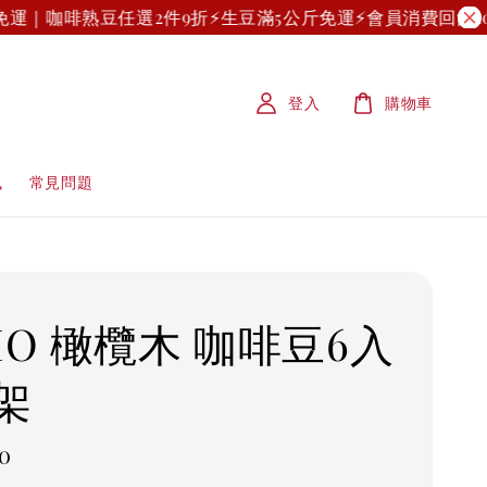
免運｜咖啡熟豆任選2件9折
⚡生豆滿5公斤免運⚡
會員消費回饋10%
登入
購物車
訊
常見問題
IO 橄欖木 咖啡豆6入
架
r
0