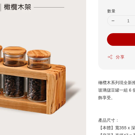
price
數量
分享
橄欖木系列現全新推
玻璃儲豆罐一組 6
飾享受。
產品尺寸：
【本體】寬355 x 深