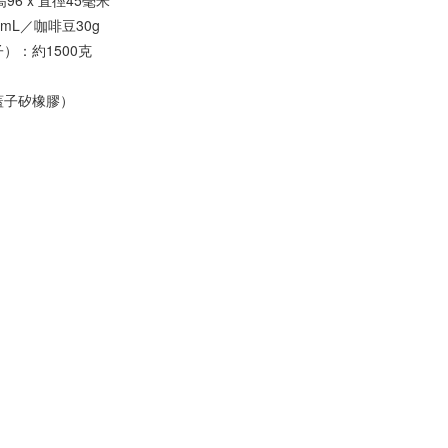
96 x 直徑45毫米
0mL／咖啡豆30g
）：約1500克
蓋子矽橡膠）