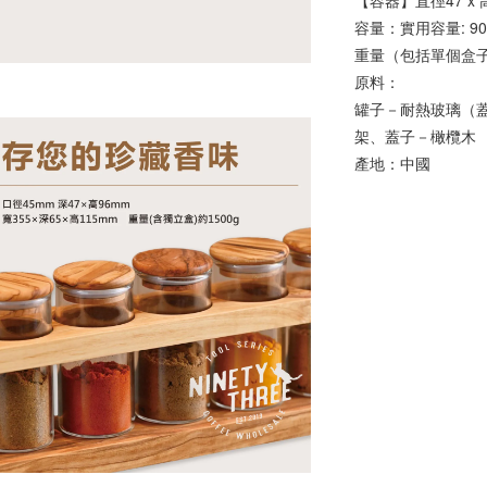
【容器】直徑47 x 高
容量：實用容量: 9
重量（包括單個盒子
原料：
罐子－耐熱玻璃（
架、蓋子－橄欖木
產地：中國