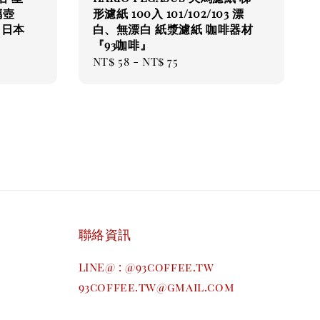
璃壺
形濾紙 100入 101/102/103 漂
壺 日本
白、無漂白 紙漿濾紙 咖啡器材
『93咖啡』
Regular
NT$ 58
-
NT$ 75
price
聯絡資訊
LINE@ : @93coffee.tw
93coffee.tw@gmail.com