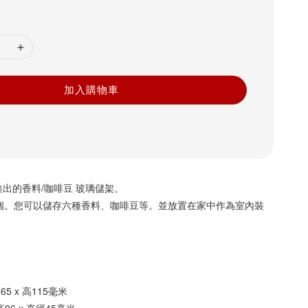
加入購物車
出的香料/咖啡豆 玻璃儲架。
 個。您可以儲存六種香料、咖啡豆等。並放置在家中作為室內裝
65 x 高115毫米