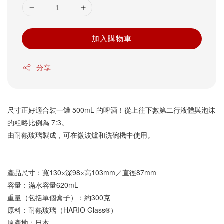
加入購物車
分享
尺寸正好適合裝一罐 500mL 的啤酒！從上往下數第二行液體與泡沫
的粗略比例為 7:3。
由耐熱玻璃製成，可在微波爐和洗碗機中使用。
產品尺寸：寬130×深98×高103mm／直徑87mm
容量：滿水容量620mL
重量（包括單個盒子）：約300克
原料：耐熱玻璃（HARIO Glass®）
原產地：日本