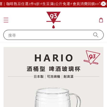
免運｜咖啡熟豆任選2件9折
⚡生豆滿5公斤免運⚡
會員消費回饋10%起(
搜尋