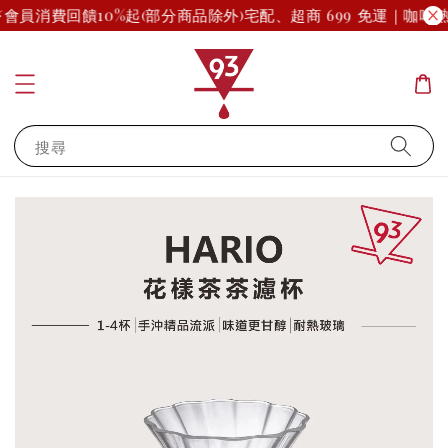
會員消費回饋10%起(部分商品除外)
宅配、超商 699 免運｜咖啡熟
搜尋