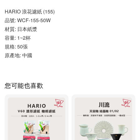
HARIO 浪花濾紙 (155)
品號: WCF-155-50W
材質: 日本紙漿
容量: 1~2杯
規格: 50張
原產地: 中國
您可能也喜歡