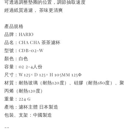
可透過調整墊圈的位置，調節抽取速度
經過紙質過濾， 茶味更清爽
產品規格
品牌：HARIO
品名：CHA CHA 茶茶濾杯
型號：CDB-02-W
顏色：白色
容量：02 2-4人份
尺寸：W 125× D 125× H 105mm 125Φ
材質：耐熱玻璃（耐熱120度）、硅膠（耐熱180度）、聚
丙烯（耐熱120度）
重量：224 g
產地：濾杯主體 日本製造
包裝、支架：中國製造
--