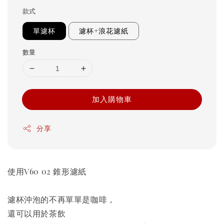
款式
單濾杯
濾杯+浪花濾紙
數量
加入購物車
分享
使用V60 02 錐形濾紙
濾杯沖泡的不再單單是咖啡，
還可以用於茶飲