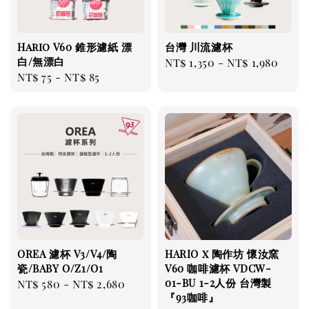
Hario V60 錐形濾紙 漂
台灣 川流濾杯
白/無漂白
Regular
NT$ 1,350
-
NT$ 1,980
Regular
NT$ 75
-
NT$ 85
price
price
OREA 濾杯 V3/V4/陶
HARIO x 陶作坊 懷汝窯
瓷/BABY O/Z1/O1
V60 咖啡濾杯 VDCW-
01-BU 1-2人份 台灣製
Regular
NT$ 580
-
NT$ 2,680
『93咖啡』
price