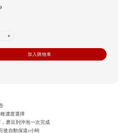
r
0
加入購物車
壺
兩種濃度選擇
擇，磨豆到沖泡一次完成
完後自動保溫1小時