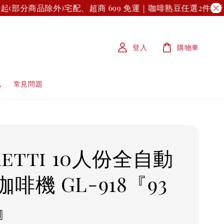
(部分商品除外)
宅配、超商 699 免運｜咖啡熟豆任選2件9折
⚡
登入
購物車
訊
常見問題
retti 10人份全自動
啡機 GL-918『93
』