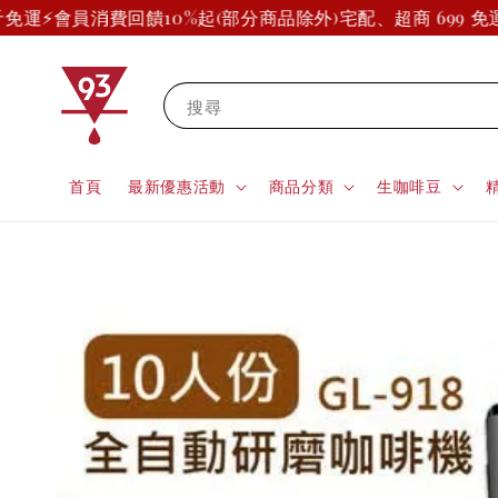
運⚡
會員消費回饋10%起(部分商品除外)
宅配、超商 699 免
搜尋
首頁
最新優惠活動
商品分類
生咖啡豆