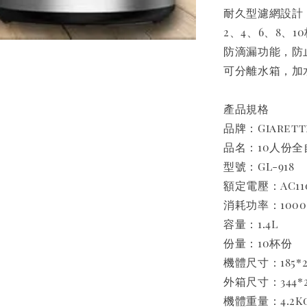
耐久型濾網設計
2、4、6、8、1
防滴漏功能，防
可分離水箱，加
產品規格
品牌：Giarett
品名：10人份
型號：GL-918
額定電壓：AC110
消耗功率：100
容量：1.4L
份量：10杯份
機體尺寸：185*2
外箱尺寸：344*2
機體重量：4.2K