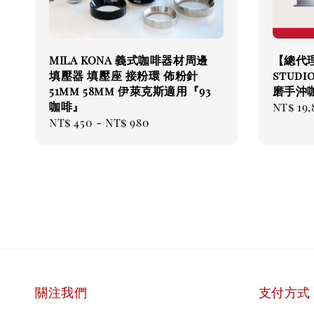
MILA KONA 義式咖啡器材周邊
【總代理
填壓器 填壓座 接粉環 佈粉針
studi
51mm 58mm 伊萊克斯適用『93
磨手沖
咖啡』
Regul
NT$ 19,
Regular
NT$ 450
-
NT$ 980
price
price
關注我們
支付方式