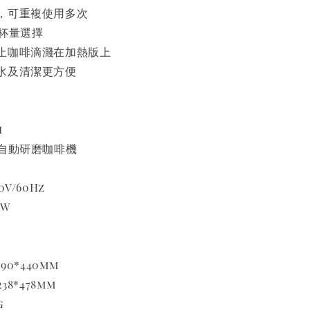
，可重複使用多次
0杯量選擇
止咖啡滴濺在加熱版上
水及清潔更方便
i
全自動研磨咖啡機
V/60Hz
0W
90*440mm
38*478mm
g