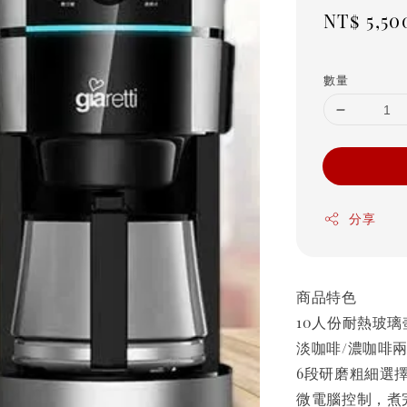
Regula
NT$ 5,50
price
數量
分享
商品特色
10人份耐熱玻璃
淡咖啡/濃咖啡
6段研磨粗細選
微電腦控制，煮