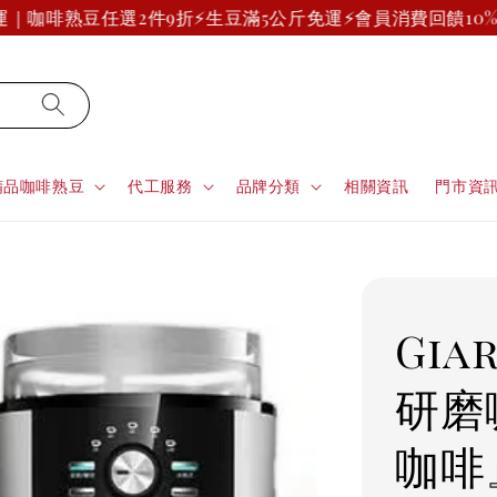
運｜咖啡熟豆任選2件9折
⚡生豆滿5公斤免運⚡
會員消費回饋10%起
精品咖啡熟豆
代工服務
品牌分類
相關資訊
門市資
Gia
研磨咖
咖啡