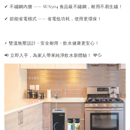
✔ 不鏽鋼內膽 —— SUS304 食品級不鏽鋼，耐用不易生鏽！
✔ 節能省電模式 —— 省電低功耗，使用更環保！
⚡ 雙溫無壓設計・安全耐用・飲水健康更安心！
📢 立即入手，為家人帶來純淨飲水新體驗！ 💙💦