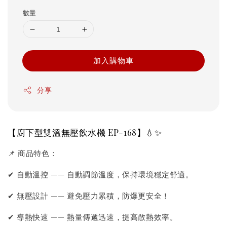
數量
加入購物車
分享
【廚下型雙溫無壓飲水機 EP-168】💧✨
📌 商品特色：
✔ 自動溫控 —— 自動調節溫度，保持環境穩定舒適。
✔ 無壓設計 —— 避免壓力累積，防爆更安全！
✔ 導熱快速 —— 熱量傳遞迅速，提高散熱效率。