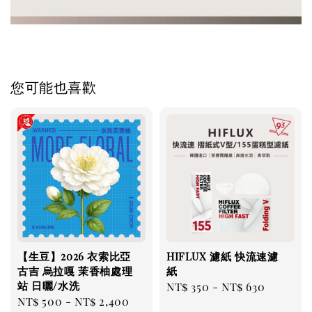
您可能也喜歡
【生豆】2026 衣索比亞
HIFLUX 濾紙 快流速濾
古吉 烏拉嘎 茉香柚處理
紙
站 日曬/水洗
Regular
NT$ 350
-
NT$ 630
Regular
NT$ 500
-
NT$ 2,400
price