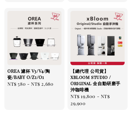
price
OREA 濾杯 V3/V4/陶
【總代理 公司貨】
瓷/BABY O/Z1/O1
xbloom studio /
Original 全自動研磨手
Regular
NT$ 580
-
NT$ 2,680
沖咖啡機
price
Regular
NT$ 19,800
-
NT$
price
29,900