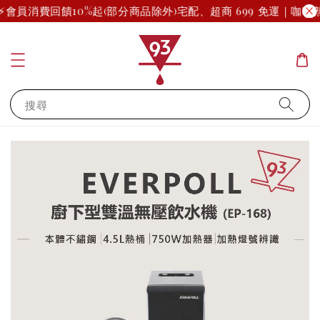
會員消費回饋10%起(部分商品除外)
宅配、超商 699 免運｜咖啡熟
搜尋