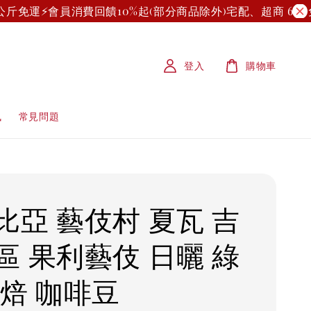
斤免運⚡
會員消費回饋10%起(部分商品除外)
宅配、超商 699 
登入
購物車
訊
常見問題
比亞 藝伎村 夏瓦 吉
區 果利藝伎 日曬 綠
淺焙 咖啡豆