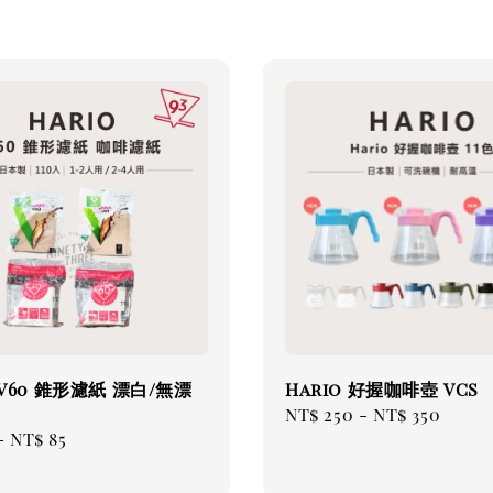
 V60 錐形濾紙 漂白/無漂
Hario 好握咖啡壺 VCS
Regular
NT$ 250
-
NT$ 350
ar
-
NT$ 85
price