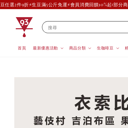
任選2件9折
⚡生豆滿5公斤免運⚡
會員消費回饋10%起(部分商品
搜尋
首頁
最新優惠活動
商品分類
生咖啡豆