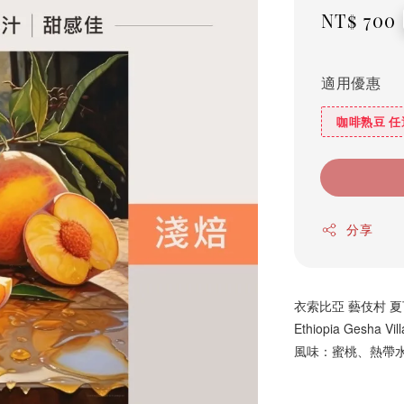
Regula
NT$ 700
price
適用優惠
咖啡熟豆 任
分享
衣索比亞 藝伎村 夏瓦
Ethiopia Gesha Vi
風味：蜜桃、熱帶