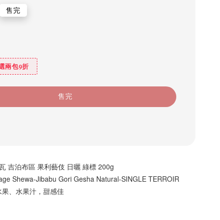
r
售完
選兩包9折
售完
 吉泊布區 果利藝伎 日曬 綠標 200g
llage Shewa-Jibabu Gori Gesha Natural-SINGLE TERROIR
水果、水果汁，甜感佳