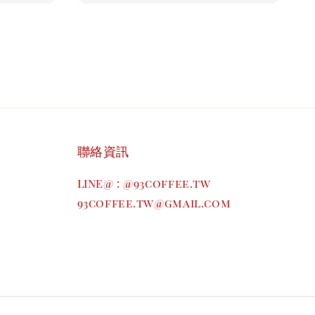
聯絡資訊
LINE@ : @93coffee.tw
93coffee.tw@gmail.com