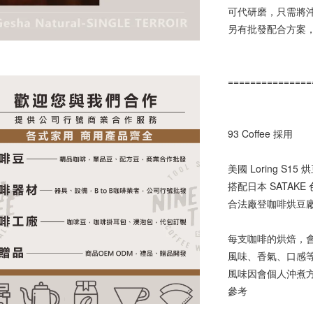
可代研磨，只需將
另有批發配合方案
===============
93 Coffee 採用
美國 Loring 
搭配日本 SATA
合法廠登咖啡烘豆
每支咖啡的烘焙，
風味、香氣、口感
風味因會個人沖煮
參考