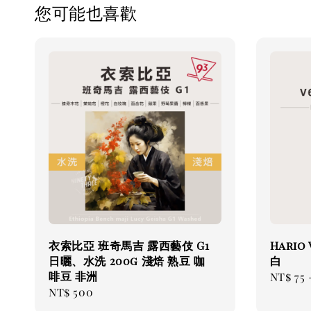
您可能也喜歡
衣索比亞 班奇馬吉 露西藝伎 G1
Hario
日曬、水洗 200g 淺焙 熟豆 咖
白
啡豆 非洲
Regul
NT$ 75
Regular
NT$ 500
price
price