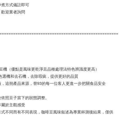
沖煮方式備註即可
，歡迎業者詢問
====================================================
S15 烘豆機（優點是風味更乾淨且品種處理法特色辨識度更高）
KE 色選機和去石機，去除瑕疵，提供更好的品質
廠，追朔產品來源，替93的每一位客人更進一步把關食品安全
會依照豆子當下的狀態調整。
等屬於主觀感受
方式不同而有不同表現，咖啡豆風味敍述為專業杯測後結果，僅供