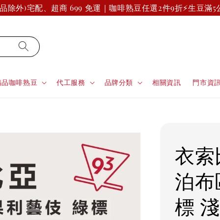
除外)
宅配、超商 699 免運｜咖啡熟豆任選2件9折
⚡生豆滿5公
精品咖啡熟豆
代工服務
品牌分類
相關資訊
門市資
衣索
泊布
標 