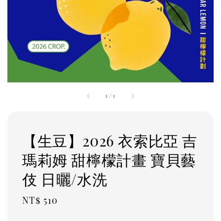
1
/
1
【生豆】2026 衣索比亞 吉
瑪莉姆 甜檸檬計畫 寶貝藝
伎 日曬/水洗
Regular
NT$ 510
price