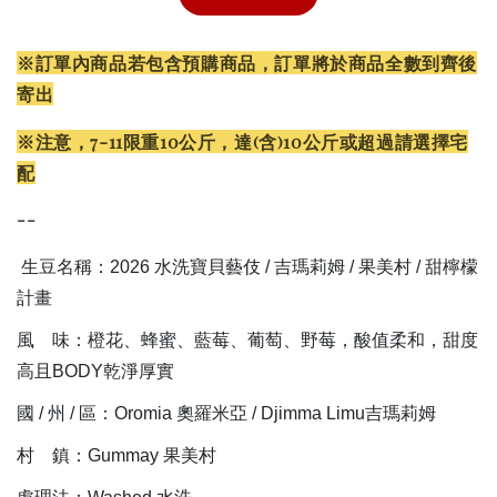
※訂單內商品若包含預購商品，訂單將於商品全數到齊後
寄出
咖啡生豆 AI 挑選服務（部分特殊處理法不建
議使用）
※注意，
7-11限重10公斤
，達(含)10公斤或超過請選擇宅
-
+
NT$ 50
配
NT$ 100
--
加入購物車
生豆名稱：2026 水洗寶貝藝伎 / 吉瑪莉姆 / 果美村 / 甜檸檬
計畫
風 味：橙花、蜂蜜、藍莓、葡萄、野莓，酸值柔和，甜度
高且BODY乾淨厚實
國 / 州 / 區：Oromia 奧羅米亞 / Djimma Limu吉瑪莉姆
村 鎮：Gummay 果美村