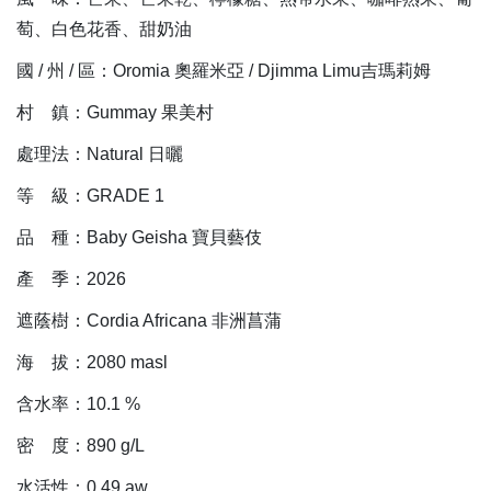
萄、白色花香、甜奶油
國 / 州 / 區：Oromia 奧羅米亞 / Djimma Limu吉瑪莉姆
村 鎮：Gummay 果美村
處理法：Natural 日曬
等 級：GRADE 1
品 種：Baby Geisha 寶貝藝伎
產 季：2026
遮蔭樹：Cordia Africana 非洲菖蒲
海 拔：2080 masl
含水率：10.1 %
密 度：890 g/L
水活性：0.49 aw