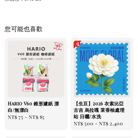
您可能也喜歡
Hario V60 錐形濾紙 漂
【生豆】2026 衣索比亞
白/無漂白
古吉 烏拉嘎 茉香柚處理
站 日曬/水洗
Regular
NT$ 75
-
NT$ 85
Regular
NT$ 500
-
NT$ 2,400
price
price