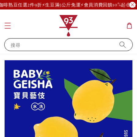
咖啡熟豆任選2件9折
⚡生豆滿5公斤免運⚡
會員消費回饋10%起(部分
搜尋