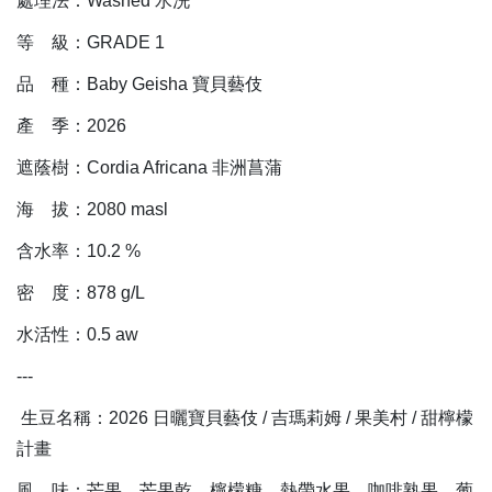
處理法：Washed 水洗
等 級：GRADE 1
品 種：Baby Geisha 寶貝藝伎
產 季：2026
遮蔭樹：Cordia Africana 非洲菖蒲
海 拔：2080 masl
含水率：10.2 %
密 度：878 g/L
水活性：0.5 aw
---
生豆名稱：2026 日曬寶貝藝伎 / 吉瑪莉姆 / 果美村 / 甜檸檬
計畫
風 味：芒果、芒果乾、檸檬糖、熱帶水果、咖啡熟果、葡