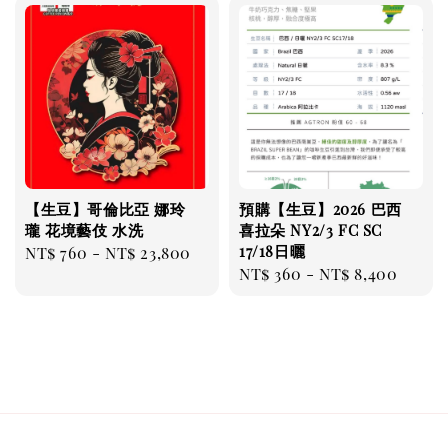
【生豆】哥倫比亞 娜玲
預購【生豆】2026 巴西
瓏 花境藝伎 水洗
喜拉朵 NY2/3 FC SC
17/18日曬
Regular
NT$ 760
-
NT$ 23,800
Regular
NT$ 360
-
NT$ 8,400
price
price