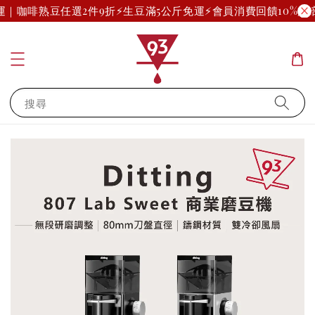
免運｜咖啡熟豆任選2件9折
⚡生豆滿5公斤免運⚡
會員消費回饋10%起(
搜尋