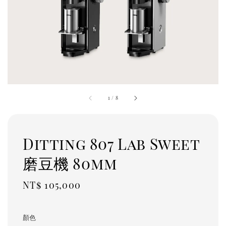
1
/
8
Ditting 807 Lab Sweet
磨豆機 80mm
Regular
NT$ 105,000
price
顏色