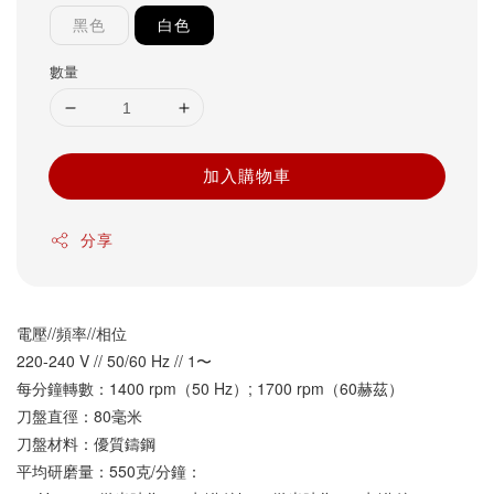
黑色
白色
數量
加入購物車
分享
電壓//頻率//相位
220-240 V // 50/60 Hz // 1〜
每分鐘轉數：1400 rpm（50 Hz）; 1700 rpm（60赫茲）
刀盤直徑：80毫米
刀盤材料：優質鑄鋼
平均研磨量：550克/分鐘：