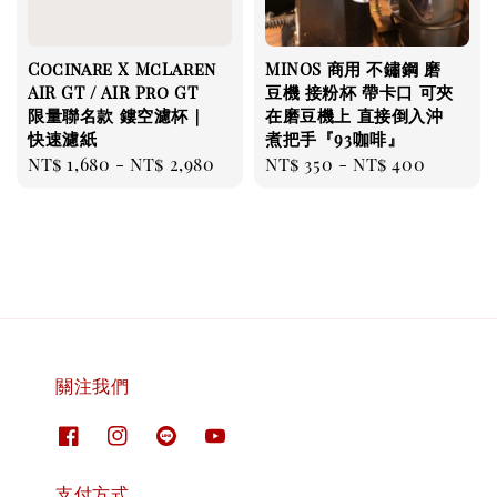
Cocinare X McLaren
MINOS 商用 不鏽鋼 磨
AIR GT / AIR Pro GT
豆機 接粉杯 帶卡口 可夾
限量聯名款 鏤空濾杯｜
在磨豆機上 直接倒入沖
快速濾紙
煮把手『93咖啡』
Regular
NT$ 1,680
-
NT$ 2,980
Regular
NT$ 350
-
NT$ 400
price
price
關注我們
支付方式