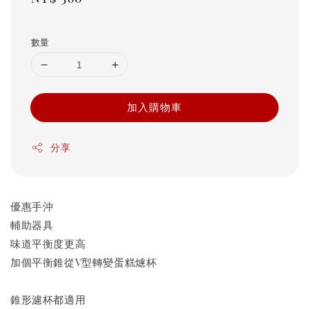
price
數量
加入購物車
分享
優惠手沖
輔助器具
味道平衡度更高
加個平衡錐從V型轉變蛋糕爈杯
錐形濾杯都適用