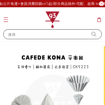
5公斤免運⚡
會員消費回饋10%起(部分商品除外)
宅配、超商 699
搜尋