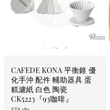
1
/
4
CAFEDE KONA 平衡錐 優
化手沖 配件 輔助器具 蛋
糕濾紙 白色 陶瓷
CK5223『93咖啡』
Regular
NT$ 380