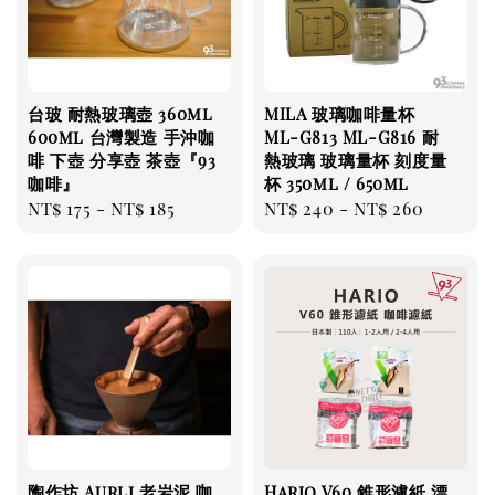
台玻 耐熱玻璃壺 360ml
MILA 玻璃咖啡量杯
600ml 台灣製造 手沖咖
ML-G813 ML-G816 耐
啡 下壺 分享壺 茶壺『93
熱玻璃 玻璃量杯 刻度量
咖啡』
杯 350ml / 650ml
Regular
NT$ 175
-
NT$ 185
Regular
NT$ 240
-
NT$ 260
price
price
陶作坊 Aurli 老岩泥 咖
Hario V60 錐形濾紙 漂