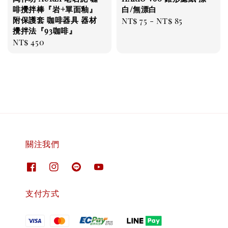
啡攪拌棒『岩+單面釉』
白/無漂白
附保護套 咖啡器具 器材
Regular
NT$ 75
-
NT$ 85
攪拌法『93咖啡』
price
Regular
NT$ 450
price
關注我們
支付方式