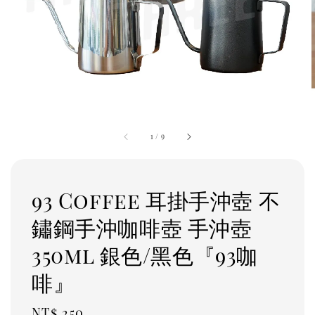
1
/
9
93 Coffee 耳掛手沖壺 不
鏽鋼手沖咖啡壺 手沖壺
350ml 銀色/黑色『93咖
啡』
Regular
NT$ 250