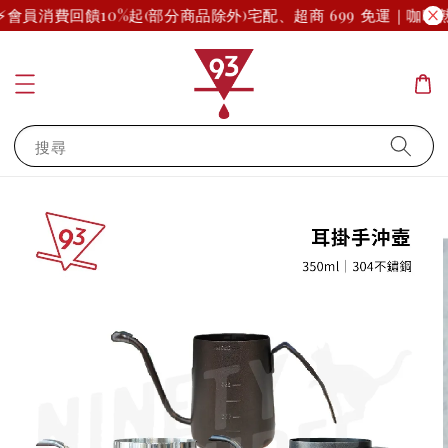
⚡
會員消費回饋10%起(部分商品除外)
宅配、超商 699 免運｜咖啡
搜尋