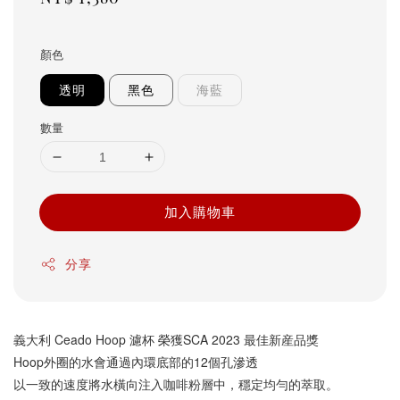
price
顏色
透明
黑色
海藍
數量
加入購物車
分享
義大利 Ceado Hoop 濾杯 榮獲SCA 2023 最佳新産品獎
Hoop外圈的水會通過內環底部的12個孔滲透
以一致的速度將水橫向注入咖啡粉層中，穩定均勻的萃取。