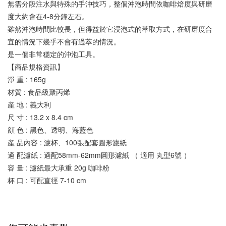
無需分段注水與特殊的手沖技巧，整個沖泡時間依咖啡焙度與研磨
度大約會在4-8分鐘左右。
雖然沖泡時間比較長，但得益於它浸泡式的萃取方式，在研磨度合
宜的情況下幾乎不會有過萃的情況。
是一個非常穩定的沖泡工具。
【商品規格資訊】
淨 重 : 165g
材質 : 食品級聚丙烯
産 地 : 義大利
尺 寸 : 13.2 x 8.4 cm
顔 色 : 黑色、透明、海藍色
産 品內容 : 濾杯、100張配套圓形濾紙
適 配濾紙 : 適配58mm-62mm圓形濾紙 （ 適用 丸型6號 ）
容 量 : 濾紙最大承重 20g 咖啡粉
杯 口 : 可配直徑 7-10 cm