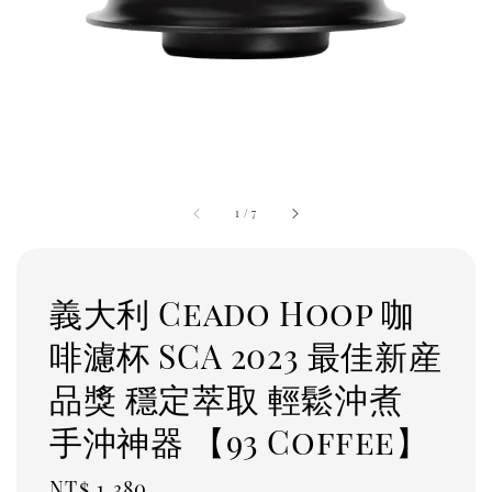
1
/
7
義大利 Ceado Hoop 咖
啡濾杯 SCA 2023 最佳新産
品獎 穩定萃取 輕鬆沖煮
手沖神器 【93 Coffee】
Regular
NT$ 1,380