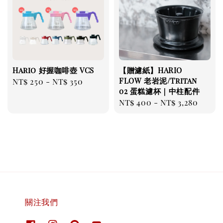
Hario 好握咖啡壺 VCS
【贈濾紙】HARIO
FLOW 老岩泥/Tritan
Regular
NT$ 250
-
NT$ 350
02 蛋糕濾杯｜中柱配件
price
Regular
NT$ 400
-
NT$ 3,280
price
關注我們