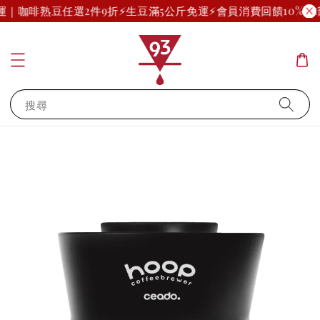
免運｜咖啡熟豆任選2件9折
⚡生豆滿5公斤免運⚡
會員消費回饋10%起(
搜尋