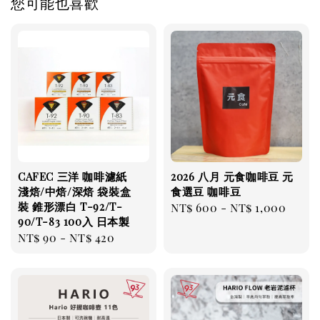
您可能也喜歡
CAFEC 三洋 咖啡濾紙
2026 八月 元食咖啡豆 元
淺焙/中焙/深焙 袋裝盒
食選豆 咖啡豆
裝 錐形漂白 T-92/T-
Regular
NT$ 600
-
NT$ 1,000
90/T-83 100入 日本製
price
Regular
NT$ 90
-
NT$ 420
price