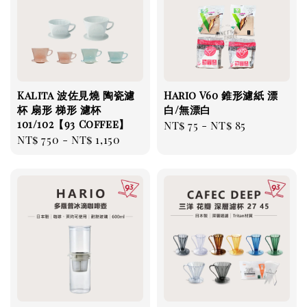
Kalita 波佐見燒 陶瓷濾
Hario V60 錐形濾紙 漂
杯 扇形 梯形 濾杯
白/無漂白
101/102【93 Coffee】
Regular
NT$ 75
-
NT$ 85
Regular
NT$ 750
-
NT$ 1,150
price
price