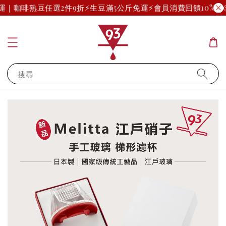
免運｜咖啡熟豆任選2件9折
⚡生豆滿5公斤免運⚡
會員消費回饋10%起(
搜尋