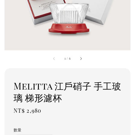
1
/
6
Melitta 江戶硝子 手工玻
璃 梯形濾杯
Regular
NT$ 2,980
price
數量