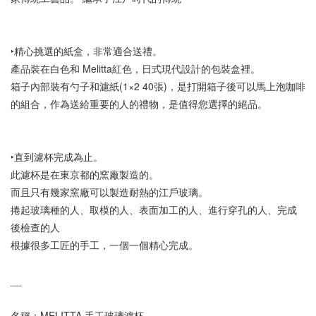
‣精心挑選的紙盒，非常適合送禮。
產品裝在白色和 Melitta紅色，日式現代設計的包裝盒裡。
箱子內部裝有勺子和濾紙(1×2 40張)，是打開箱子後可以馬上泡咖啡
的組合，作為送給重要的人的禮物，是值得您選擇的絕品。 
‣直到濾杯完成為止。
此濾杯是在東京都的窯廠製造的。 
而且只有幾家窯廠可以製造耐熱的江戶玻璃。
捲起玻璃種的人、取模的人、表面加工的人、進行穿孔的人、完成
後檢查的人
根據很多工匠的手工，一個一個精心完成。
__
名稱：MELITTA 手工玻璃濾杯