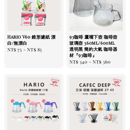
Hario V60 錐形濾紙 漂
93咖啡 鷹嘴下壺 咖啡壺
白/無漂白
玻璃壺 360ml/600ml
透明黑 簡約大氣 咖啡器
Regular
NT$ 75
-
NT$ 85
材『93咖啡』
price
Regular
NT$ 340
-
NT$ 360
price