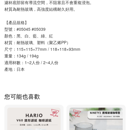
濾杯底部留有導流空間，不阻塞且不會重複浸泡。
材質為耐熱玻璃，高強度結構耐久好用。
【產品規格】
型號：#05045 #05039
顏色：黑、白、藍、綠
、紅
材質：耐熱玻璃、塑料（聚乙烯PP）
尺寸：115×115×77mm / 118×118×93mm
重量：134g / 194g
適用杯數：1~2人份 / 2~4人份　　
產地：日本
您可能也喜歡