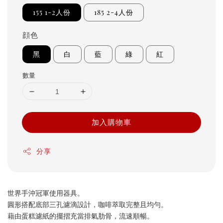
155 1-2人份
185 2-4人份
顔色
黑
白
藍
綠
紅
數量
加入購物車
分享
世界手沖冠軍使用器具。
圓形搭配底部三孔濾滴設計，咖啡萃取完整且均勻。
藉由蛋糕濾紙的擺摺充當排氣肋骨，流速順暢。