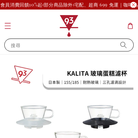
會員消費回饋10%起(部分商品除外)
宅配、超商 699 免運｜咖啡熟
搜尋