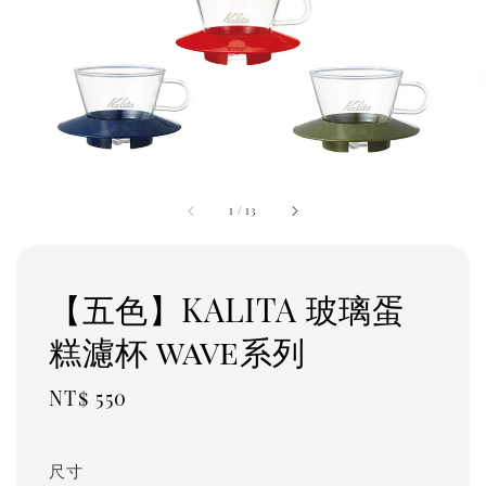
1
/
13
【五色】KALITA 玻璃蛋
糕濾杯 wave系列
Regular
NT$ 550
price
尺寸