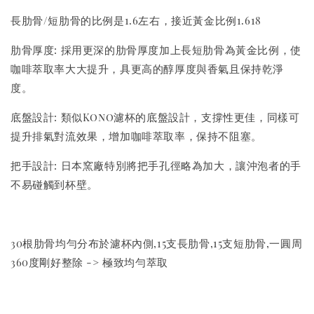
長肋骨/短肋骨的比例是1.6左右，接近黃金比例1.618
肋骨厚度: 採用更深的肋骨厚度加上長短肋骨為黃金比例，使
咖啡萃取率大大提升，具更高的醇厚度與香氣且保持乾淨
度。
底盤設計: 類似Kono濾杯的底盤設計，支撐性更佳，同樣可
提升排氣對流效果，增加咖啡萃取率，保持不阻塞。
把手設計: 日本窯廠特別將把手孔徑略為加大，讓沖泡者的手
不易碰觸到杯壁。
30根肋骨均勻分布於濾杯內側,15支長肋骨,15支短肋骨,一圓周
360度剛好整除 -> 極致均勻萃取