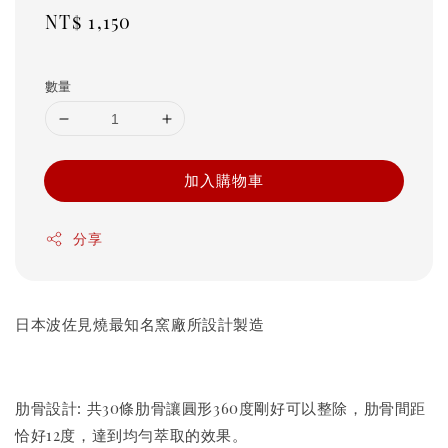
Regular
NT$ 1,150
price
數量
加入購物車
分享
日本波佐見燒最知名窯廠所設計製造
肋骨設計: 共30條肋骨讓圓形360度剛好可以整除，肋骨間距
恰好12度，達到均勻萃取的效果。