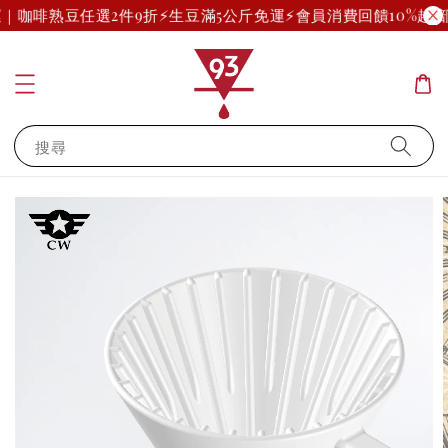
運｜咖啡熟豆任選2件9折
⚡生豆滿5公斤免運⚡
會員消費回饋10%起(部
搜尋