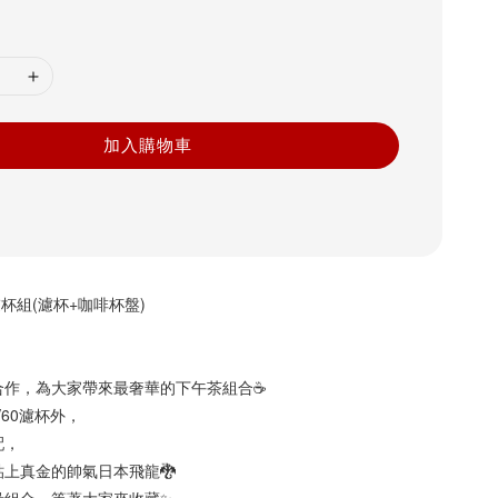
加入購物車
杯組(濾杯+咖啡杯盤)
作，為大家帶來最奢華的下午茶組合☕️
V60濾杯外，
配，
上真金的帥氣日本飛龍🐉