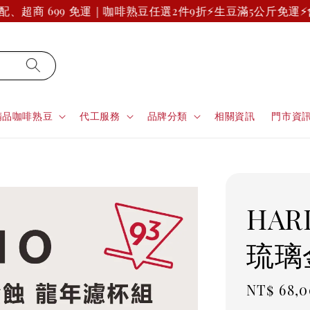
超商 699 免運｜咖啡熟豆任選2件9折
⚡生豆滿5公斤免運⚡
會員
精品咖啡熟豆
代工服務
品牌分類
相關資訊
門市資
HAR
琉璃
Regula
NT$ 68,