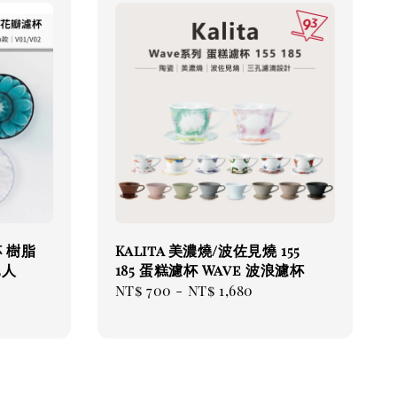
 樹脂
Kalita 美濃燒/波佐見燒 155
2人
185 蛋糕濾杯 Wave 波浪濾杯
Regular
NT$ 700
-
NT$ 1,680
price