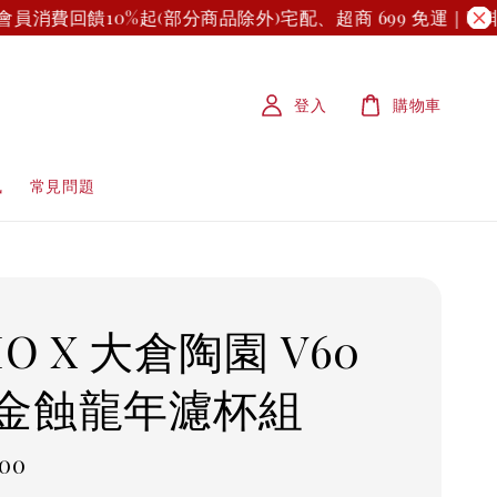
消費回饋10%起(部分商品除外)
宅配、超商 699 免運｜咖啡熟
登入
購物車
訊
常見問題
IO X 大倉陶園 V60
金蝕龍年濾杯組
r
000