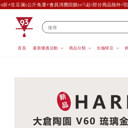
⚡生豆滿5公斤免運⚡
會員消費回饋10%起(部分商品除外)
宅配、
搜尋
首頁
最新優惠活動
商品分類
生咖啡豆