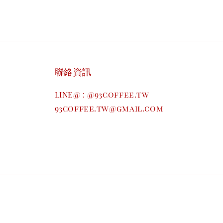
聯絡資訊
LINE@ : @93coffee.tw
93coffee.tw@gmail.com