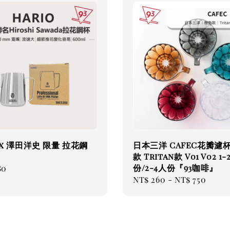
o x 澤田洋史 限量 拉花鋼
日本三洋 CAFEC花瓣濾杯
款 Tritan款 V01 V02 1-
份/2-4人份『93咖啡』
ar
80
Regular
NT$ 260
-
NT$ 750
price