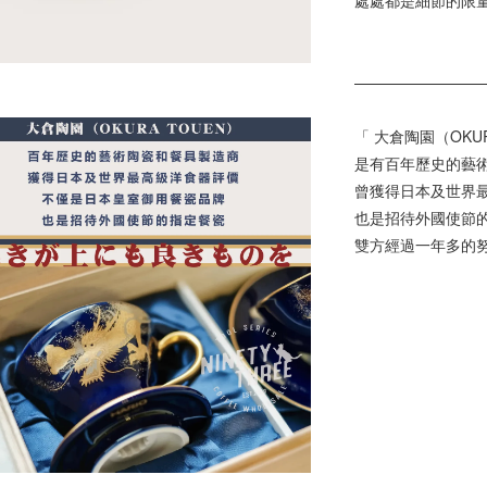
處處都是細節的限
————————
「 大倉陶園（OKUR
是有百年歷史的藝
曾獲得日本及世界
也是招待外國使節
雙方經過一年多的