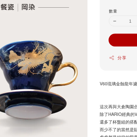
price
數量
分享
V60琉璃金蝕龍年濾
這次再與大倉陶園合
除了HARIO經典的
還多了杯盤組的搭
而少不了的當然是貼