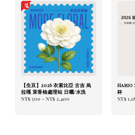
【生豆】2026 衣索比亞 古吉 烏
Hari
拉嘎 茉香柚處理站 日曬/水洗
杯
Regular
NT$ 500
-
NT$ 2,400
Regul
NT$ 1,1
price
price