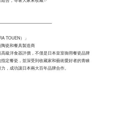
量組合，等著大家來收藏✨
—————————————
A TOUEN）」
術陶瓷和餐具製造商
最高級洋食器評價，不僅是日本皇室御用餐瓷品牌
的指定餐瓷，並深受到收藏家和藝術愛好者的青睞
努力，成功讓日本兩大百年品牌合作。