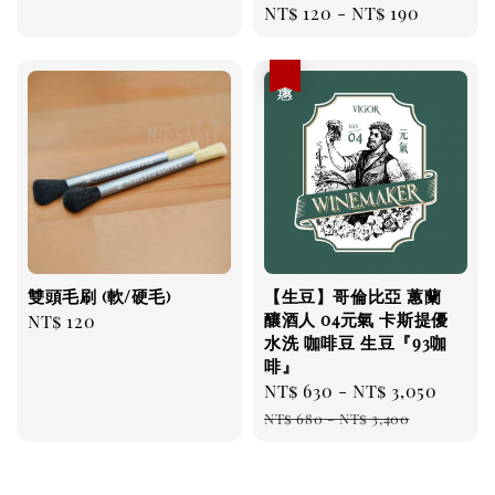
Regular
NT$ 120
-
NT$ 190
price
優惠
雙頭毛刷 (軟/硬毛)
【生豆】哥倫比亞 蕙蘭
釀酒人 04元氣 卡斯提優
Regular
NT$ 120
水洗 咖啡豆 生豆『93咖
price
啡』
Sale
NT$ 630
-
NT$ 3,050
Regu
price
pric
NT$ 680
-
NT$ 3,400