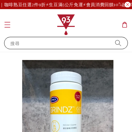
運｜咖啡熟豆任選2件9折
⚡生豆滿5公斤免運⚡
會員消費回饋10%起(部
搜尋