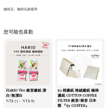
咖啡店、咖啡玩家愛用
您可能也喜歡
Hario V60 錐形濾紙 漂
93 棉濾紙 棉絨濾紙 極棉
白/無漂白
濾紙 cotton coffee
filter 錐形/梯形 日本
Regular
NT$ 75
-
NT$ 85
製 『93 coffee』
price