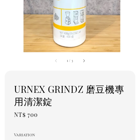
1
/
3
URNEX GRINDZ 磨豆機專
用清潔錠
Regular
NT$ 700
price
Variation