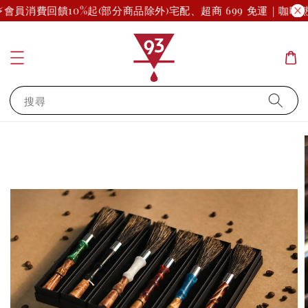
⚡
會員消費回饋10%起(部分商品除外)
宅配、超商 699 免運｜咖啡
搜尋