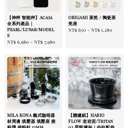
【神秤 智能秤】Acaia
ORIGAMI 茶筅 / 陶瓷茶
全系列產品｜
筅座
Pearl/Lunar/Model
Regular
NT$ 650
-
NT$ 1,280
S
price
Regular
NT$ 6,980
-
NT$ 7,980
price
MILA KONA 義式咖啡器
【贈濾紙】HARIO
材周邊 填壓器 填壓座 接
FLOW 老岩泥/Tritan
粉環 佈粉針 51mm
02 蛋糕濾杯｜中柱配件