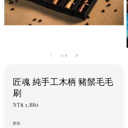
1
/
9
匠魂 純手工木柄 豬鬃毛毛
刷
Regular
NT$ 1,880
price
顏色