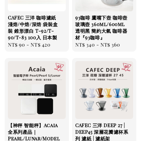
CAFEC 三洋 咖啡濾紙
93咖啡 鷹嘴下壺 咖啡壺
淺焙/中焙/深焙 袋裝盒
玻璃壺 360ml/600ml
裝 錐形漂白 T-92/T-
透明黑 簡約大氣 咖啡器
90/T-83 100入 日本製
材『93咖啡』
Regular
NT$ 90
-
NT$ 420
Regular
NT$ 340
-
NT$ 360
price
price
【神秤 智能秤】Acaia
CAFEC 三洋 DEEP 27 |
全系列產品｜
DEEP45 深層花瓣濾杯系
Pearl/Lunar/Model
列 濾紙 | 濾紙架