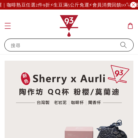
免運｜咖啡熟豆任選2件9折
⚡生豆滿5公斤免運⚡
會員消費回饋10%起(
搜尋