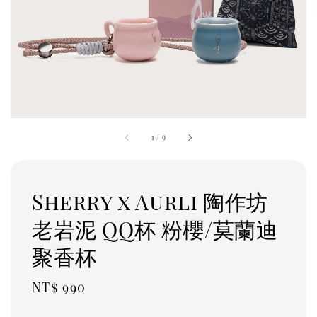
1
/
9
Sherry x Aurli 陶作坊
老岩泥 QQ杯 粉櫻/莫蘭迪
聚香杯
Regular
NT$ 990
price