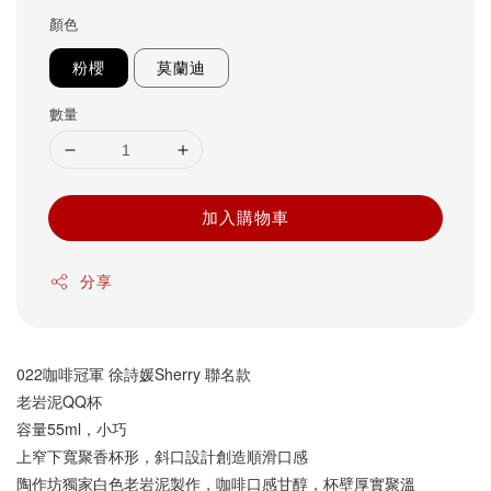
顏色
粉櫻
莫蘭迪
數量
加入購物車
分享
022咖啡冠軍 徐詩媛Sherry 聯名款
老岩泥QQ杯
容量55ml，小巧
上窄下寬聚香杯形，斜口設計創造順滑口感
陶作坊獨家白色老岩泥製作，咖啡口感甘醇，杯壁厚實聚溫