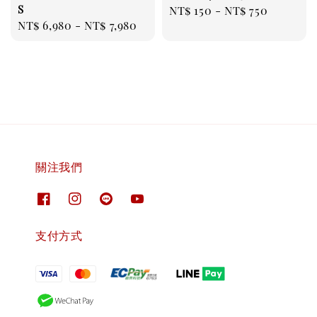
S
Regular
NT$ 150
-
NT$ 750
Regular
NT$ 6,980
-
NT$ 7,980
price
price
關注我們
支付方式