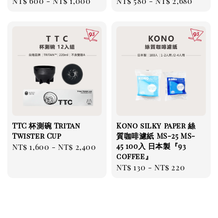
Regular
NT$ 600
-
NT$ 1,000
Regular
NT$ 580
-
NT$ 2,680
price
price
TTC 杯測碗 Tritan
Kono silky paper 絲
Twister Cup
質咖啡濾紙 MS-25 MS-
45 100入 日本製『93
Regular
NT$ 1,600
-
NT$ 2,400
coffee』
price
Regular
NT$ 130
-
NT$ 220
price