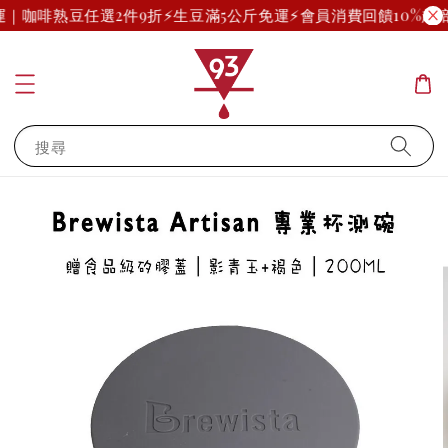
免運｜咖啡熟豆任選2件9折
⚡生豆滿5公斤免運⚡
會員消費回饋10%起(
搜尋