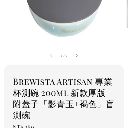
1
/
5
Brewista Artisan 專業
杯測碗 200ml 新款厚版
附蓋子「影青玉+褐色」盲
測碗
Regular
NT$ 380