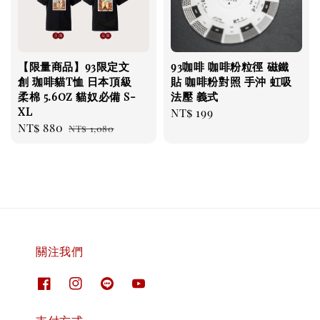
【限量商品】93限定文
93咖啡 咖啡粉粒徑 磁鐵
創 珈啡貓T恤 日本頂級
貼 咖啡粉對照 手沖 虹吸
柔棉 5.6oz 貓奴必備 S-
法壓 義式
XL
Regular
NT$ 199
Sale
NT$ 880
Regular
NT$ 1,080
price
price
price
關注我們