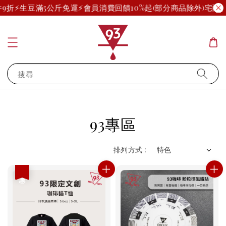
9折
⚡生豆滿5公斤免運⚡
會員消費回饋10%起(部分商品除外)
宅配、
搜尋
93專區
排列方式 :
優惠