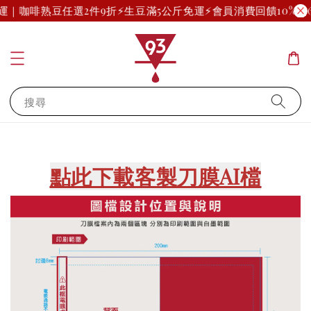
免運｜咖啡熟豆任選2件9折
⚡生豆滿5公斤免運⚡
會員消費回饋10%起(
搜尋
點此下載客製刀膜AI檔