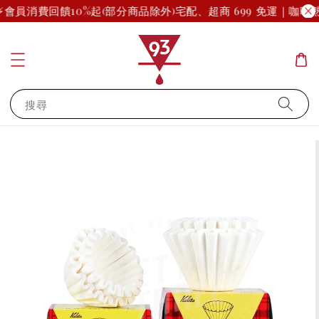
⚡
會員消費回饋10%起(部分商品除外)
宅配、超商 699 免運｜咖啡
搜尋