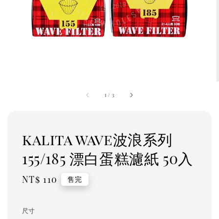
1
/
3
kalita wave波浪系列
155/185 漂白蛋糕濾紙 50入
Regular
NT$ 110
售完
price
尺寸