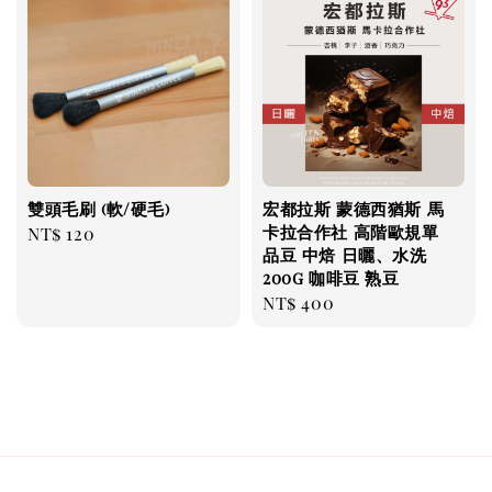
雙頭毛刷 (軟/硬毛)
宏都拉斯 蒙德西猶斯 馬
卡拉合作社 高階歐規單
Regular
NT$ 120
品豆 中焙 日曬、水洗
price
200g 咖啡豆 熟豆
Regular
NT$ 400
price