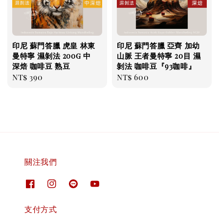
印尼 蘇門答臘 虎皇 林東
印尼 蘇門答臘 亞齊 加幼
曼特寧 濕剝法 200g 中
山脈 王者曼特寧 20目 濕
深焙 咖啡豆 熟豆
剝法 咖啡豆『93咖啡』
Regular
NT$ 390
Regular
NT$ 600
price
price
關注我們
支付方式