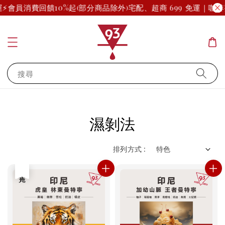
⚡
會員消費回饋10%起(部分商品除外)
宅配、超商 699 免運｜咖
搜尋
濕剝法
排列方式 :
售完